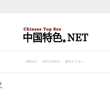
中国特色。NET
开始。
ABOUT
ARCHIVES
智代アフター
义