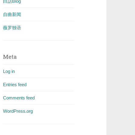
白話Blog
自曲新闻
薇罗独语
Meta
Log in
Entries feed
Comments feed
WordPress.org