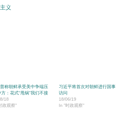
国主义
普称朝鲜承受美中争端压
习近平将首次对朝鲜进行国事
中方：花式“甩锅”我们不接
访问
8/18
18/06/19
"时政观察"
In "时政观察"