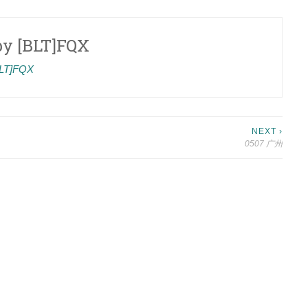
by
[BLT]FQX
[BLT]FQX
NEXT ›
0507 广州