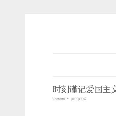
Skip
to
content
一个好的标题，是被GFW照顾的
时刻谨记爱国主
8/05/08
~
[BLT]FQX