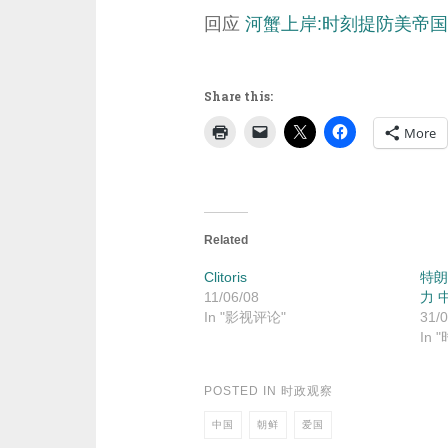
回应
河蟹上岸:时刻提防美帝
Share this:
More
Related
Clitoris
特朗
11/06/08
力 
In "影视评论"
31/0
In 
POSTED IN
时政观察
中国
朝鲜
爱国