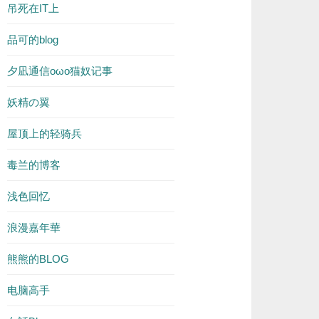
吊死在IT上
品可的blog
夕凪通信oωo猫奴记事
妖精の翼
屋顶上的轻骑兵
毒兰的博客
浅色回忆
浪漫嘉年華
熊熊的BLOG
电脑高手