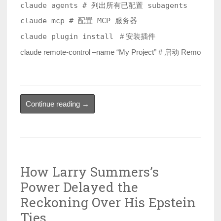
claude agents # 列出所有已配置 subagents

claude mcp # 配置 MCP 服务器

claude plugin install 
 # 安装插件

“Claude
Continue reading
→
Code
启
动
参
How Larry Summers’s
数
Power Delayed the
与
环
Reckoning Over His Epstein
境
Ties