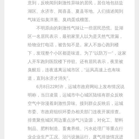
意到，反映闻到刺激性异味的居民，居住地包括盐
湖区、永济市、闻喜县、夏县等地。人们描述闻到
气味近似臭洋葱、臭鸡蛋或榴莲。
不明原由的刺激性气味让一些居民恐慌。盐湖
区一名居民表示，最初家里人以为是天然气泄漏，
给物业打电话，被告知不是。家人不放心跑到楼
下，发现整个小区都是味道。为了“以防万一”，这家
人开车跑到医院楼下停驻。还有居民表示，夜里被
臭醒后，连夜逃离运城市区，“运风高速上也有味
道，直到永济才消失”。
6月8日22时许，运城市政府网站上发布情况说
明称，当日凌晨，运城市中心城区陆续有群众反映
空气中弥漫着刺激性异味。接到群众反映后，运城
市委、市政府组织环委办相关部门连夜开展排查。
排查聚焦城区周边重点涉气污染源，对化工、塑料
制品、肥料制造、畜禽养殖、污水处理厂等重点行
业企业生产工况、治污设施运行、废气排放情况进