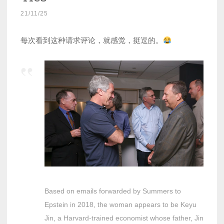
变
21/11/25
量”
每次看到这种请求评论，就感觉，挺逗的。
Based on emails forwarded by Summers to
Epstein in 2018, the woman appears to be Keyu
Jin, a Harvard-trained economist whose father, Jin