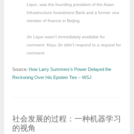
Liqun, was the founding president of the Asian
Infrastructure Investment Bank and a former vice
minister of finance in Beijing.
Jin Liqun wasn’t immediately available for
comment. Keyu Jin didn’t respond to a request for
comment.
Source:
How Larry Summers’s Power Delayed the
Reckoning Over His Epstein Ties – WSJ
社会发展的过程：一种机器学习
的视角