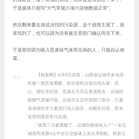
于是媒体只能写“大气常规六项污染物数据正常”。
然后翻来覆去就说没找到污染源，这个就很主观了，就
算找到了，也可以因为没有被主管部门确认而压下来。
于是那些因为吸入恶臭味气体而生病的人，只能自认倒
霉。
【财新网】6月8日凌晨，山西省运城市多地居
民被一股恶臭熏醒。部分居民自述出现头晕、恶
心、呕吐等症状。恶臭在天亮后逐渐散去，当地排
除燃气泄漏可能。运城市生态环境部门表示，已邀
请省级技术力量进行深入核实，但截至目前，暂未
发现明显异常污染源。
“凌晨三点被熏醒了，运城到底啥味儿？”一名运
城居民凌晨4点半在社交媒体上发出求助帖。财新注