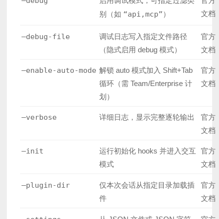
–debug
启用调试模式，可指定过滤类
官方
文档
别（如
“api,mcp”
）
–debug-file
调试日志写入指定文件路径
官方
（隐式启用 debug 模式）
文档
–enable-auto-mode
解锁 auto 模式加入 Shift+Tab
官方
循环（需 Team/Enterprise 计
文档
划）
–verbose
详细日志，显示完整逐轮输出
官方
文档
–init
运行初始化 hooks 并进入交互
官方
模式
文档
–plugin-dir
仅本次会话从指定目录加载插
官方
件
文档