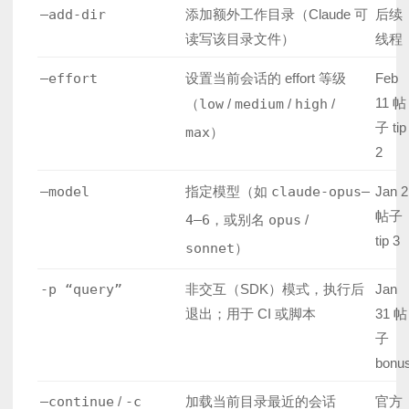
–add-dir
添加额外工作目录（Claude 可
后续
读写该目录文件）
线程
–effort
设置当前会话的 effort 等级
Feb
11 帖
（
low
/
medium
/
high
/
子 tip
max
）
2
–model
指定模型（如
claude-opus–
Jan 2
帖子
4–6
，或别名
opus
/
tip 3
sonnet
）
-p “query”
非交互（SDK）模式，执行后
Jan
退出；用于 CI 或脚本
31 帖
子
bonu
–continue
/
-c
加载当前目录最近的会话
官方