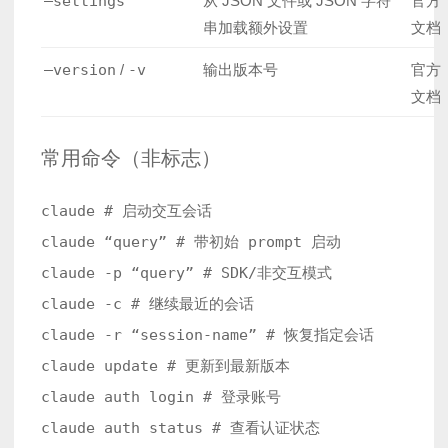
–settings
从 JSON 文件或 JSON 字符
官方
串加载额外设置
文档
–version
/
-v
输出版本号
官方
文档
常用命令（非标志）
claude # 启动交互会话

claude “query” # 带初始 prompt 启动

claude -p “query” # SDK/非交互模式

claude -c # 继续最近的会话

claude -r “session-name” # 恢复指定会话

claude update # 更新到最新版本

claude auth login # 登录账号

claude auth status # 查看认证状态
