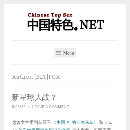
Skip
to
content
中国特色。NET
一个好的标题，是被GFW照顾的开始。
Menu
Author:
[BLT]FQX
新星球大战？
5/08/26
~
LEAVE A COMMENT
这篇文章受到车厘子
〈中国 AI 的三驾马车〉
和 Eric