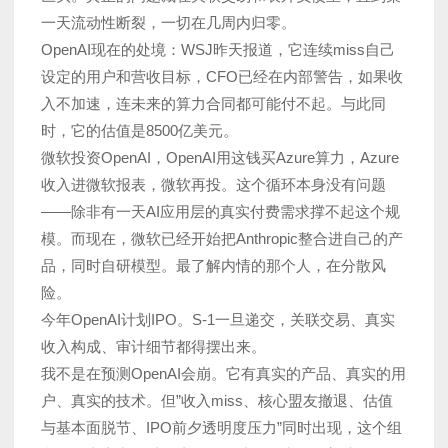
一天流动性断裂，一切在几周内归零。
OpenAI现在的处境：WSJ昨天报道，它连续miss自己
设定的用户和营收目标，CFO已经在内部警告，如果收
入不加速，连未来的算力合同都可能付不起。与此同
时，它的估值是8500亿美元。
微软投资OpenAI，OpenAI用这钱买Azure算力，Azure
收入进微软报表，微软再投。这个循环本身没有问题
——除非有一天AI应用层的真实付费需求撑不起这个规
模。而现在，微软已经开始把Anthropic整合进自己的产
品，同时自研模型。最了解内情的那个人，在分散风
险。
今年OpenAI计划IPO。S-1一旦递交，关联交易、真实
收入构成、审计细节都得摆出来。
我不是在预测OpenAI会崩。它有真实的产品、真实的用
户、真实的技术。但”收入miss、核心盟友撤退、估值
与基本面脱节、IPO前夕透明度压力”同时出现，这个组