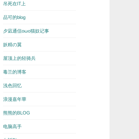
吊死在IT上
品可的blog
夕凪通信oωo猫奴记事
妖精の翼
屋顶上的轻骑兵
毒兰的博客
浅色回忆
浪漫嘉年華
熊熊的BLOG
电脑高手