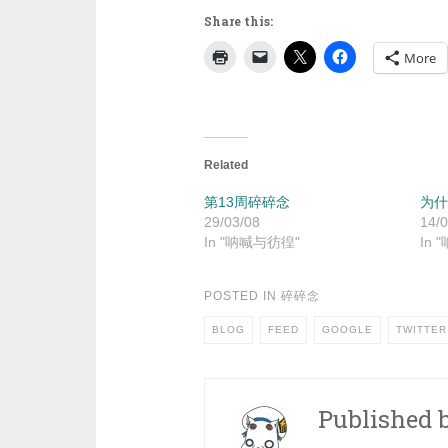
Share this:
More
Related
第13周碎碎念
为什
29/03/08
14/0
In "呐喊与彷徨"
In
POSTED IN
碎碎念
BLOG
FEED
GOOGLE
TWITTER
Published 