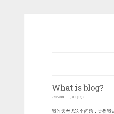
Skip
to
content
一个好的标题，是被GFW照顾的
What is blog?
7/05/08
~
[BLT]FQX
我昨天考虑这个问题，觉得我试图把