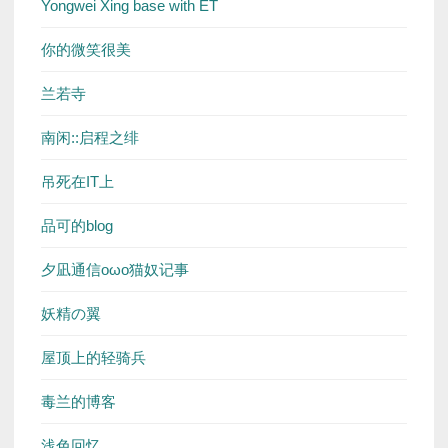
Yongwei Xing base with ET
你的微笑很美
兰若寺
南闲::启程之绯
吊死在IT上
品可的blog
夕凪通信oωo猫奴记事
妖精の翼
屋顶上的轻骑兵
毒兰的博客
浅色回忆