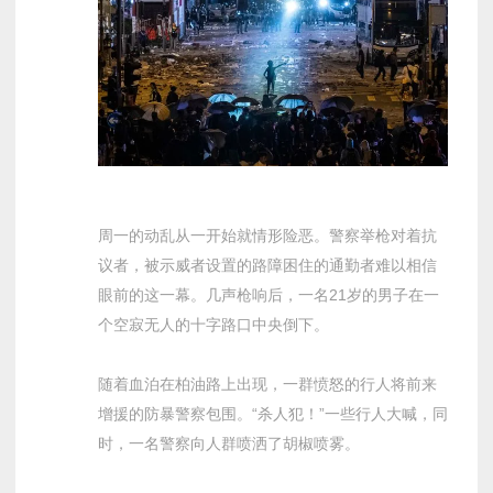
周一的动乱从一开始就情形险恶。警察举枪对着抗
议者，被示威者设置的路障困住的通勤者难以相信
眼前的这一幕。几声枪响后，一名21岁的男子在一
个空寂无人的十字路口中央倒下。
随着血泊在柏油路上出现，一群愤怒的行人将前来
增援的防暴警察包围。“杀人犯！”一些行人大喊，同
时，一名警察向人群喷洒了胡椒喷雾。