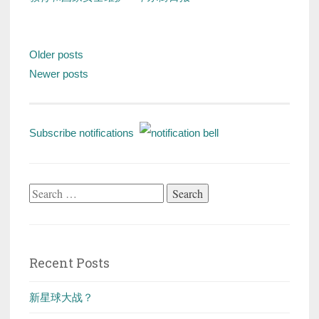
Posts
Older posts
navigation
Newer posts
Subscribe notifications
Search
for:
Recent Posts
新星球大战？