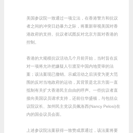
美国参议院一致通过一项立法，在香港警方和抗议
者之间的冲突日趋暴力之际，将重新审视美国对香
港政府的支持。抗议者试图反对北京方面对香港的
控制。
香港的大规模抗议活动几个月前开始，当时旨在反
对一项将允许把嫌疑人引渡至中国内地受审的法
案；该法案现已撤销。示威活动之后演变为更大范
围的反对当地政府的运动，其背景是北京方面一直
抵制有关扩大香港民主自由的呼声。一些抗议者直
接向美国议员请求支持，还前往华盛顿，与包括众
议院议长、加州民主党议员佩洛西(Nancy Pelosi)在
内的国会议员会面。
上述参议院法案获得一致赞成票通过，该法案将要