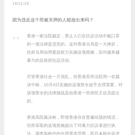
18/11/19
因为违反这个而被关押的人能放出来吗？
香港一家法院裁定，禁止人们在抗议活动中戴口罩
的一项法律是违宪的。这对香港当局是一大挫折，
此前当局动用紧急权力实施这项措施，应对越来越
暴力的反政府抗议活动。
尽管香港社会一片混乱，但香港高等法院周一在裁
决中称，10月4日实施的这项禁令超乎合理需要。对
该项禁令的法律挑战是由香港一些亲民主议员提出
的。
香港高院裁决称，即便香港存在普遍动荡的情况，
但所采取的这项措施超出了对暴力抗议者进行执
法、调查和检控的合理需求范围，而且未能在促进