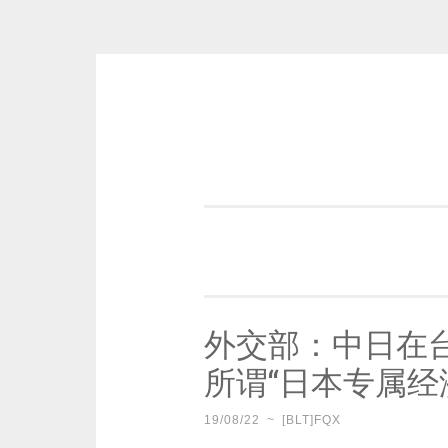
Skip
to
content
一个好的标题，是被GFW照顾的
外交部：中日在
所谓“日本专属经
19/08/22
~
[BLT]FQX