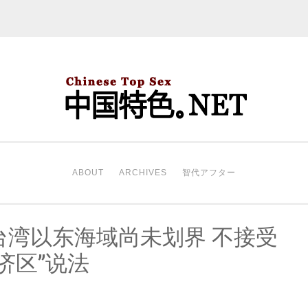
中国特色。NET
开始。
ABOUT
ARCHIVES
智代アフター
台湾以东海域尚未划界 不接受
济区”说法