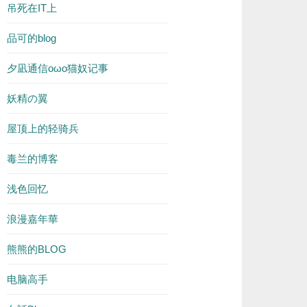
吊死在IT上
品可的blog
夕凪通信oωo猫奴记事
妖精の翼
屋顶上的轻骑兵
毒兰的博客
浅色回忆
浪漫嘉年華
熊熊的BLOG
电脑高手