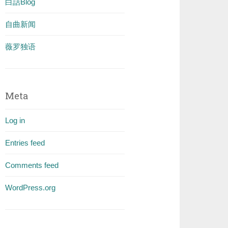
白話Blog
自曲新闻
薇罗独语
Meta
Log in
Entries feed
Comments feed
WordPress.org