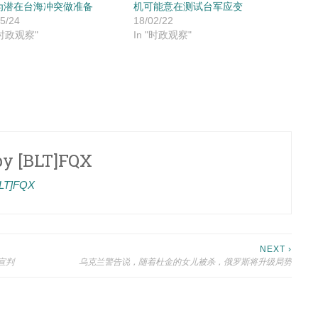
为潜在台海冲突做准备
机可能意在测试台军应变
5/24
18/02/22
"时政观察"
In "时政观察"
by
[BLT]FQX
[BLT]FQX
NEXT ›
宣判
乌克兰警告说，随着杜金的女儿被杀，俄罗斯将升级局势