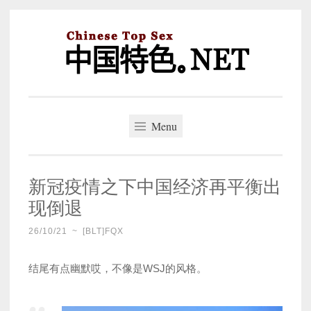
Skip
to
content
中国特色。NET
一个好的标题，是被GFW照顾的开始。
Menu
新冠疫情之下中国经济再平衡出
现倒退
26/10/21
~
[BLT]FQX
结尾有点幽默哎，不像是WSJ的风格。