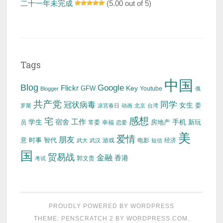
二十一年未完成
(5.00 out of 5)
Tags
中国
Blog
Google
Flickr
Key
GFW
Youtube
Blogger
俄
共产党
冠状病毒
同学
女生
委
罗斯
凉宫春日
动画
北京
台湾
感想
宅
工作
学生
宿舍
房地产
手机
新玩
员
常委
幸福
恋爱
美
爱情
朋友
意
时事
智代
游戏
电影
经济
武大
武汉
短信
国
贸易战
金融
香港
考试
郭文贵
PROUDLY POWERED BY WORDPRESS
THEME: PENSCRATCH 2 BY
WORDPRESS.COM
.