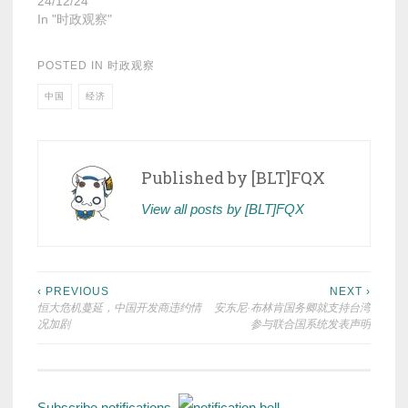
24/12/24
In "时政观察"
POSTED IN
时政观察
中国
经济
Published by
[BLT]FQX
View all posts by [BLT]FQX
Post
‹ PREVIOUS
NEXT ›
恒大危机蔓延，中国开发商违约情
安东尼·布林肯国务卿就支持台湾
navigation
况加剧
参与联合国系统发表声明
Subscribe notifications