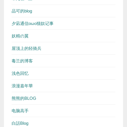
品可的blog
夕凪通信oωo猫奴记事
妖精の翼
屋顶上的轻骑兵
毒兰的博客
浅色回忆
浪漫嘉年華
熊熊的BLOG
电脑高手
白話Blog