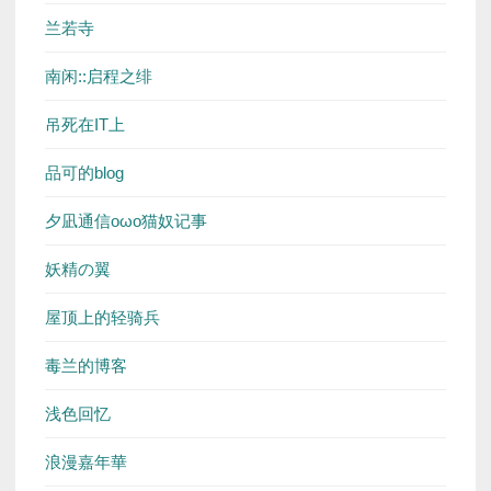
兰若寺
南闲::启程之绯
吊死在IT上
品可的blog
夕凪通信oωo猫奴记事
妖精の翼
屋顶上的轻骑兵
毒兰的博客
浅色回忆
浪漫嘉年華