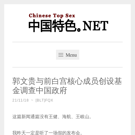
Skip
to
content
中国特色。NET
一个好的标题，是被GFW照顾的开始。
Menu
郭文贵与前白宫核心成员创设基
金调查中国政府
21/11/18
~
[BLT]FQX
这篇新闻通篇没有王健、海航、王岐山。
我昨天一定是听了一场假的发布会。