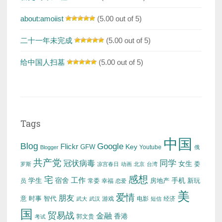
about:amoiist
(5.00 out of 5)
二十一年未完成
(5.00 out of 5)
给中国人扫墓
(5.00 out of 5)
Tags
中国
Blog
Google
Flickr
Key
GFW
Youtube
Blogger
俄
共产党
冠状病毒
同学
女生
委
罗斯
凉宫春日
动画
北京
台湾
感想
宅
工作
学生
宿舍
房地产
手机
新玩
员
常委
幸福
恋爱
美
爱情
朋友
意
时事
智代
游戏
电影
经济
武大
武汉
短信
国
贸易战
金融
香港
考试
郭文贵