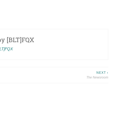
by
[BLT]FQX
[BLT]FQX
NEXT ›
The Newsroom