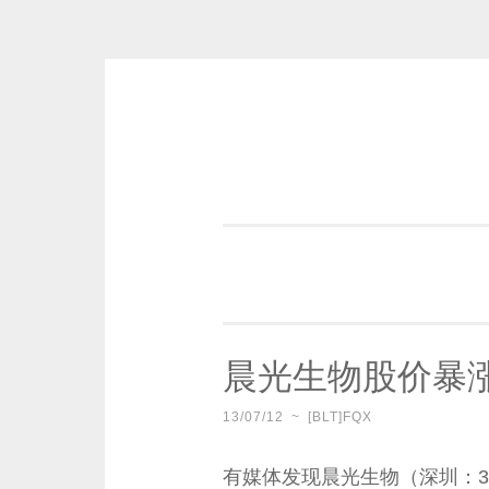
Skip
to
content
一个好的标题，是被GFW照顾的
晨光生物股价暴
13/07/12
~
[BLT]FQX
有媒体发现晨光生物（深圳：3