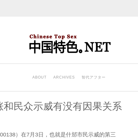
中国特色。NET
开始。
ABOUT
ARCHIVES
智代アフター
涨和民众示威有没有因果关系
00138）在7月3日，也就是什邡市民示威的第三