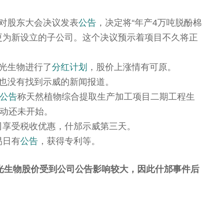
生物对股东大会决议发表
公告
，决定将“年产4万吨脱酚棉
更为新设立的子公司。这个决议预示着项目不久将正
晨光生物进行了
分红计划
，股价上涨情有可原。
告，也没有找到示威的新闻报道。
公告
称天然植物综合提取生产加工项目二期工程生
动还未开始。
司享受税收优惠，什邡示威第三天。
易日有
公告
，获得专利等。
光生物股价受到公司公告影响较大，因此什邡事件后