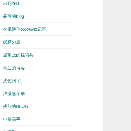
吊死在IT上
品可的blog
夕凪通信oωo猫奴记事
妖精の翼
屋顶上的轻骑兵
毒兰的博客
浅色回忆
浪漫嘉年華
熊熊的BLOG
电脑高手