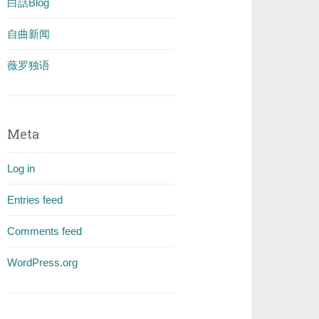
白話Blog
自曲新闻
薇罗独语
Meta
Log in
Entries feed
Comments feed
WordPress.org