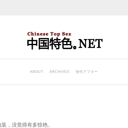
中国特色。NET
开始。
ABOUT
ARCHIVES
智代アフター
开包装，没觉得有多惊艳。