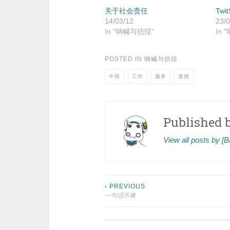
关于社会责任
Twi
14/03/12
23/0
In "呐喊与彷徨"
In
POSTED IN
呐喊与彷徨
中国
工作
服务
道德
Published 
View all posts by 
Post
‹ PREVIOUS
一句话不爽
navigation