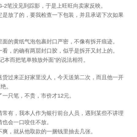
ot G-2笔没见到踪影，于是上旺旺向卖家反映。
定是放了的，要我检查一下包装，并且承诺下次如果
里面的黄纸气泡包裹封口严密，不像有拆开痕迹。
一看，的确有两层封口胶，似乎是拆开又封上的。
记本而把笔单独放外面”的说法相符。
送货过来正好家里没人，今天送第二次，而且他一开
拒绝。
一只笔，不贵，市价才12元。
情常有，我本人作为银行前台人员，遇到某些不讲理
情也会一口咬住不放。
不爽，就从他取款的一捆钱里抽去几张。