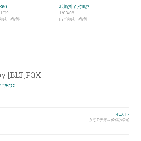
tS60
我颤抖了,你呢?
1/09
1/03/08
 "呐喊与彷徨"
In "呐喊与彷徨"
by
[BLT]FQX
[BLT]FQX
NEXT ›
[译]关于普世价值的争论