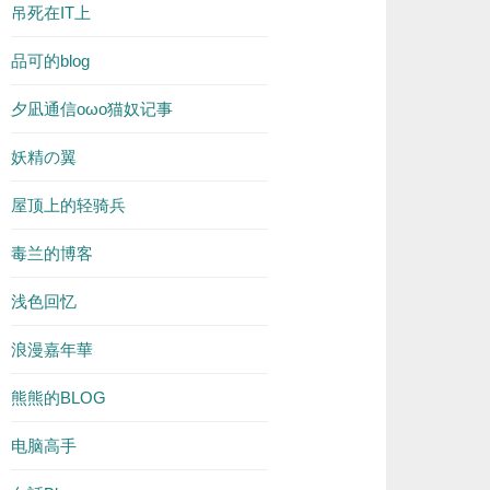
吊死在IT上
品可的blog
夕凪通信oωo猫奴记事
妖精の翼
屋顶上的轻骑兵
毒兰的博客
浅色回忆
浪漫嘉年華
熊熊的BLOG
电脑高手