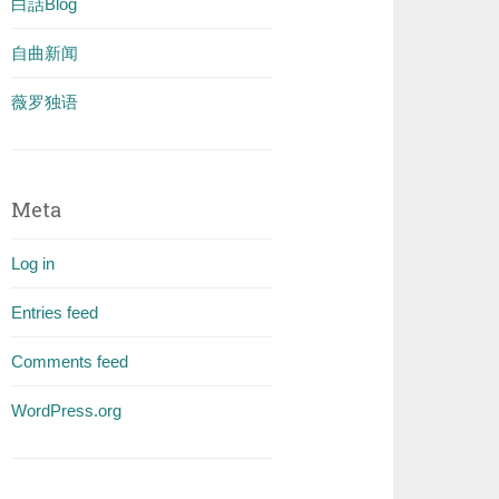
白話Blog
自曲新闻
薇罗独语
Meta
Log in
Entries feed
Comments feed
WordPress.org