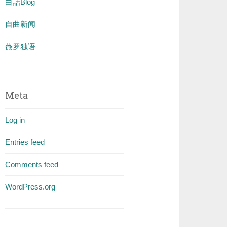
白話Blog
自曲新闻
薇罗独语
Meta
Log in
Entries feed
Comments feed
WordPress.org