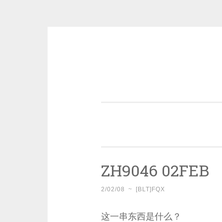
Skip
to
content
一个好的标题，是被GFW照顾的
ZH9046 02FEB
2/02/08
~
[BLT]FQX
这一串东西是什么？