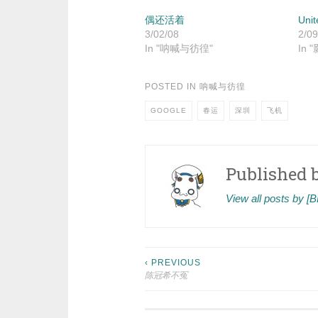
偶还活着
Unit
3/02/08
2/09
In "呐喊与彷徨"
In 
POSTED IN
呐喊与彷徨
GOOGLE
春运
深圳
飞机
Published 
View all posts by 
Post
‹ PREVIOUS
陈冠希不冤
navigation