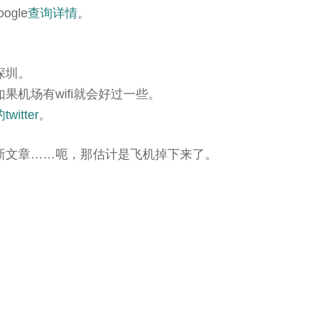
gle
查询详情
。
深圳。
果机场有wifi就会好过一些。
witter
。
新文章……呃，那估计是飞机掉下来了。