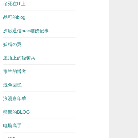
吊死在IT上
品可的blog
夕凪通信oωo猫奴记事
妖精の翼
屋顶上的轻骑兵
毒兰的博客
浅色回忆
浪漫嘉年華
熊熊的BLOG
电脑高手