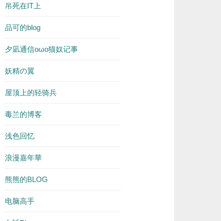
吊死在IT上
品可的blog
夕凪通信oωo猫奴记事
妖精の翼
屋顶上的轻骑兵
毒兰的博客
浅色回忆
浪漫嘉年華
熊熊的BLOG
电脑高手