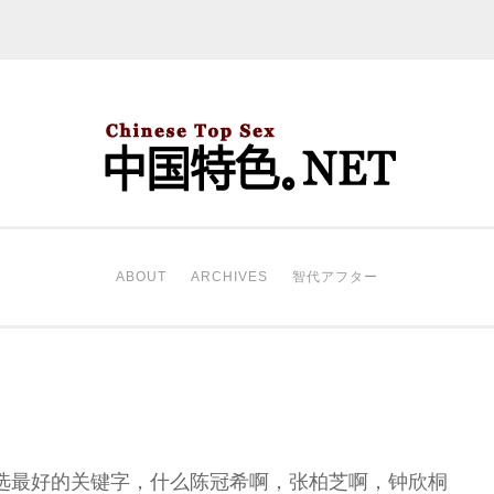
中国特色。NET
开始。
ABOUT
ARCHIVES
智代アフター
定选最好的关键字，什么陈冠希啊，张柏芝啊，钟欣桐