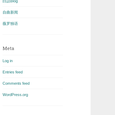
白話Blog
自曲新闻
薇罗独语
Meta
Log in
Entries feed
Comments feed
WordPress.org