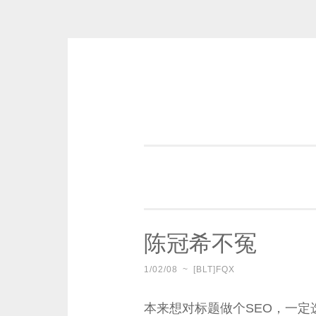
Skip
to
content
一个好的标题，是被GFW照顾的
陈冠希不冤
1/02/08
~
[BLT]FQX
本来想对标题做个SEO，一