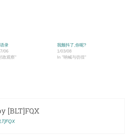
语录
我颤抖了,你呢?
7/06
1/03/08
"时政观察"
In "呐喊与彷徨"
by
[BLT]FQX
[BLT]FQX