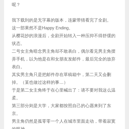
呢？
我下载到的是无字幕的版本，连蒙带猜看完了全剧。
这一部果然不是Happy Ending。
从樱花抄的浪漫后，全剧开始转入一种压抑不得舒缓的
状态。
二号女主角暗念男主角却不敢表白，偶尔看见男主角摆
弄手机，以为他是在和女朋友发邮件，最后完全的放弃
表白。
其实男主角只是把邮件存在草稿箱中，第二天又会删
掉。（某也做过这样的事…）
于是第二女主角终于在心里喊出了：请不要对我这么温
柔。
第三部分则是大学，大家都按照自己的心愿来到了东
京。
男主角仍然是孤零零一个人在城市里面走动，带着寂寞
的眼神。