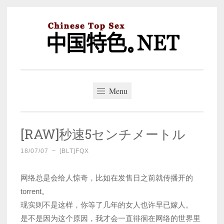
Skip
to
content
中国特色。NET
一个好的标题，是被GFW照顾的开始。
Menu
[RAW]秒速5センチメートル
18/07/07
~
[BLT]FQX
网络总是会给人惊奇，比如在发售日之前就传播开的
torrent。
现实则不是这样，你等了几年的女人也许早已嫁人。
是不是因为这个原因，我才会一直徘徊在网络的世界里