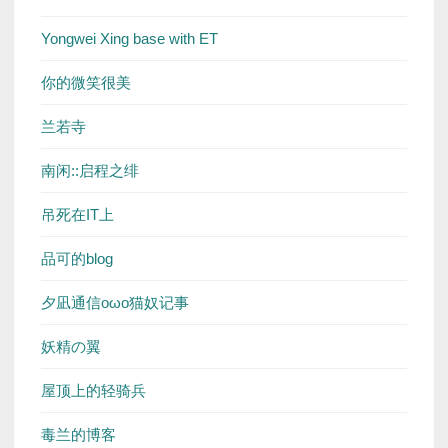
Yongwei Xing base with ET
你的微笑很美
兰若寺
南闲::启程之绯
吊死在IT上
品可的blog
夕凪通信oωo猫奴记事
妖精の翼
屋顶上的轻骑兵
毒兰的博客