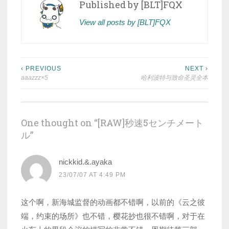
Published by
[BLT]FQX
View all posts by [BLT]FQX
Post
‹ PREVIOUS
NEXT ›
aaazzz×5
哈利波特与致命圣灵全本
navigation
One thought on “
[RAW]秒速5センチメート
ル
”
nickkid.&.ayaka
23/07/07 AT 4:49 PM
这个啊，新海城监督的动画都不错啊，以前的《云之彼
端，约束的场所》也不错，樱花抄也很不错啊，对于在