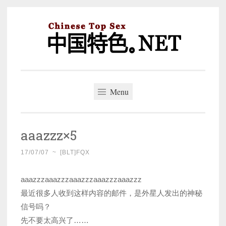
Skip
to
content
中国特色。NET
一个好的标题，是被GFW照顾的开始。
Menu
aaazzz×5
17/07/07
~
[BLT]FQX
aaazzzaaazzzaaazzzaaazzzaaazzz
最近很多人收到这样内容的邮件，是外星人发出的神秘
信号吗？
先不要太高兴了……