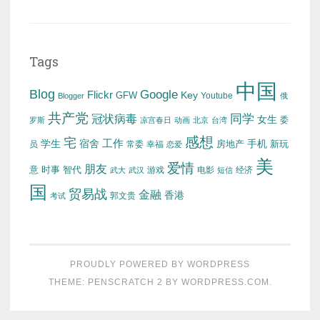
Tags
中国
Blog
Google
Flickr
Key
GFW
Youtube
Blogger
俄
共产党
冠状病毒
同学
女生
委
罗斯
凉宫春日
动画
北京
台湾
感想
宅
工作
学生
宿舍
房地产
手机
新玩
员
常委
幸福
恋爱
美
爱情
朋友
意
时事
智代
游戏
电影
经济
武大
武汉
短信
国
贸易战
金融
香港
考试
郭文贵
PROUDLY POWERED BY WORDPRESS
THEME: PENSCRATCH 2 BY
WORDPRESS.COM
.