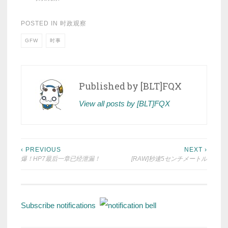
POSTED IN
时政观察
GFW
时事
Published by
[BLT]FQX
View all posts by [BLT]FQX
Post
‹ PREVIOUS
NEXT ›
爆！HP7最后一章已经泄漏！
[RAW]秒速5センチメートル
navigation
Subscribe notifications