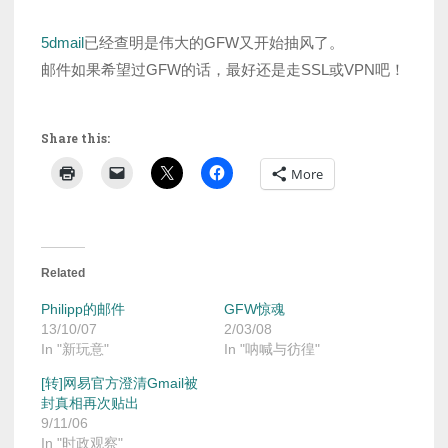
5dmail
已经查明是伟大的GFW又开始抽风了。
邮件如果希望过GFW的话，最好还是走SSL或VPN吧！
Share this:
More
Related
Philipp的邮件
GFW惊魂
13/10/07
2/03/08
In "新玩意"
In "呐喊与彷徨"
[转]网易官方澄清Gmail被
封真相再次贴出
9/11/06
In "时政观察"