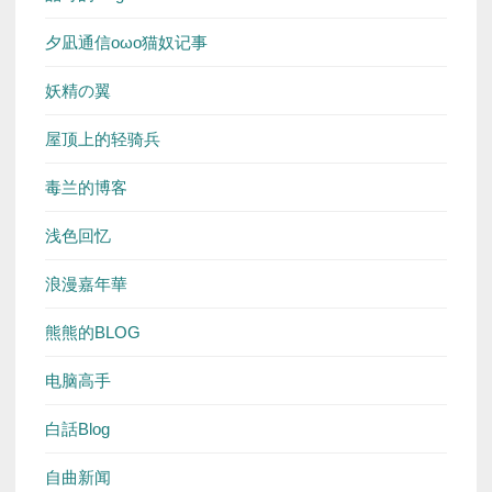
夕凪通信oωo猫奴记事
妖精の翼
屋顶上的轻骑兵
毒兰的博客
浅色回忆
浪漫嘉年華
熊熊的BLOG
电脑高手
白話Blog
自曲新闻