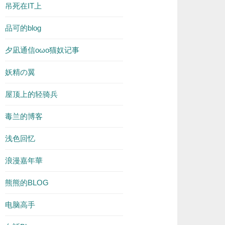
吊死在IT上
品可的blog
夕凪通信oωo猫奴记事
妖精の翼
屋顶上的轻骑兵
毒兰的博客
浅色回忆
浪漫嘉年華
熊熊的BLOG
电脑高手