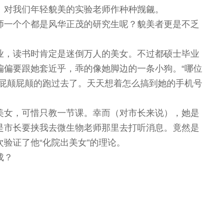
：对我们年轻貌美的实验老师作种种觊觎。
师一个个都是风华正茂的研究生呢？貌美者更是不乏
业，读书时肯定是迷倒万人的美女。不过都硕士毕业
偏偏要跟她套近乎，乖的像她脚边的一条小狗。“哪位
准屁颠屁颠的跑过去了。天天想着怎么搞到她的手机号
美女，可惜只教一节课。幸而（对市长来说），她是
是市长要挟我去微生物老师那里去打听消息。竟然是
验证了他“化院出美女”的理论。
成？