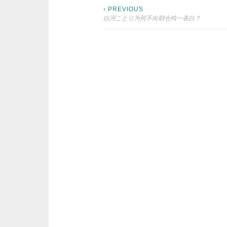
Post
‹ PREVIOUS
白河ことり为何不向朝仓纯一表白？
navigation