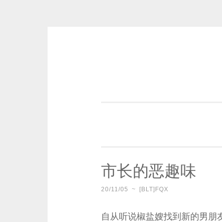
Skip
to
content
一个好的标题，是被GFW照顾的
市长的恶趣味
20/11/05
~
[BLT]FQX
自从听说椒盐嫂找到新的男朋