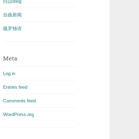
白話Blog
自曲新闻
薇罗独语
Meta
Log in
Entries feed
Comments feed
WordPress.org