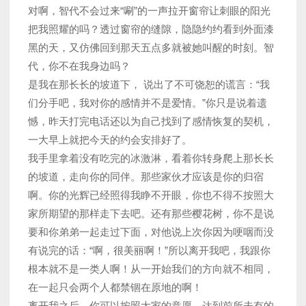
对啊，智代不会过来“唰”的一声拉开窗帘让刺眼的阳光
把我照耀的吗？透过窗帘的缝隙，隐隐约约看到外面漆
黑的天，又仿佛回到那天五点多就被她叫醒的时刻。智
代，你不在我身边吗？
是我在那长长的坡道下， 说出了不可饶恕的谎言：“我
们分手吧，我对你的感情并不是爱情。”你只是说着遗
憾，昨天打完电话还以为自己找到了感情恢复的契机，
一大早上就把今天的约会安排好了。
我手里拿着没有吃完的冰激淋，看着你转身爬上那长长
的坡道，走向你的同伴。那些家伙才应该是你的归宿
啊。你的光辉已经照得我睁不开眼，你也不得不按照大
家所期望的那样走下去吧。还有那些樱花树，你不是说
要和你弟弟一起走过下面，对他说上次你因为哽咽而没
有说完的话：“啊，很美丽啊！”所以离开我吧，我跟你
根本就不是一类人啊！从一开始我们的方向就不相同，
在一起只会两个人都禁锢在原地的啊！
离开我之后，你可以按照大家的意愿，达到前所未有的