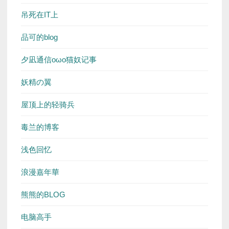
吊死在IT上
品可的blog
夕凪通信oωo猫奴记事
妖精の翼
屋顶上的轻骑兵
毒兰的博客
浅色回忆
浪漫嘉年華
熊熊的BLOG
电脑高手