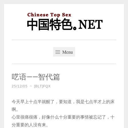
Skip
to
content
中国特色。NET
一个好的标题，是被GFW照顾的开始。
Menu
呓语——智代篇
25/12/05
~
[BLT]FQX
今天早上十点半就醒了，要知道，我是七点半才上的床
啊。
心里很痛很痛，好像什么十分重要的事情被忘记了，十
分重要的人没有来。