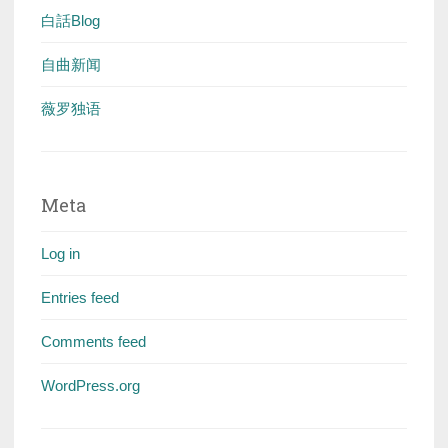
白話Blog
自曲新闻
薇罗独语
Meta
Log in
Entries feed
Comments feed
WordPress.org