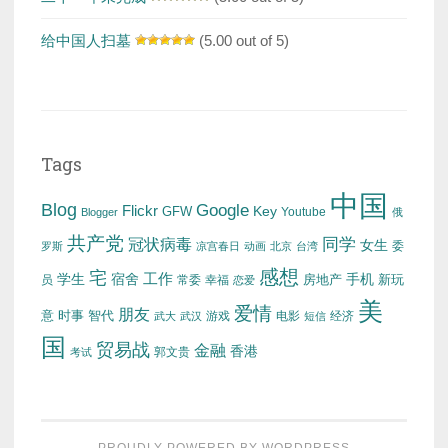
给中国人扫墓
(5.00 out of 5)
Tags
中国
Blog
Google
Flickr
Key
GFW
Youtube
Blogger
俄
共产党
冠状病毒
同学
女生
委
罗斯
凉宫春日
动画
北京
台湾
感想
宅
工作
学生
宿舍
房地产
手机
新玩
员
常委
幸福
恋爱
美
爱情
朋友
意
时事
智代
游戏
电影
经济
武大
武汉
短信
国
贸易战
金融
香港
考试
郭文贵