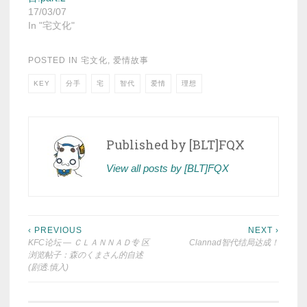
17/03/07
In "宅文化"
POSTED IN
宅文化
,
爱情故事
KEY
分手
宅
智代
爱情
理想
Published by
[BLT]FQX
View all posts by [BLT]FQX
Post
‹ PREVIOUS
NEXT ›
KFC论坛 — ＣＬＡＮＮＡＤ专 区
Clannad智代结局达成！
navigation
浏览帖子：森のくまさん的自述
(剧透.慎入)