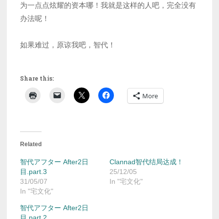
为一点点炫耀的资本哪！我就是这样的人吧，完全没有
办法呢！
如果难过，原谅我吧，智代！
Share this:
More
Related
智代アフター After2日
Clannad智代结局达成！
目.part.3
25/12/05
31/05/07
In "宅文化"
In "宅文化"
智代アフター After2日
目.part.2