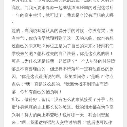
高度。而我只要跟春原一起继续浑浑噩噩的过完这最后
一年的高中生活，就可以了，我真是个没有理想的人哪
~
是的，当我说我是认真的说分手的时候，你没有哭，没
有生气，你仿佛早就预料到了这一天的来临。你也有想
过自己的未来吧？你也正是为了自己的未来才转到我们
学校来的吧？想和过去的自己决裂，你是这么说的啊！
可是…为什么还是跟我一起堕落？“一个人年轻的时候堕
落是不需要理由的，但选择不堕落却一定有他自己的原
因。”你是这么跟我说的啊。我笑着问你：“是吗？”你点
点头：“我一直是这么想的。”我因为找不到理由而堕
落，你却有自己的抱负啊！
所以，做得好，智代！没有怎么犹豫就接受了分手，然
后转身飒爽的走上那长长的坡道。我的泪水都在为你高
兴啊！努力的向上攀登吧！也许哪一天，我会回想起
来：“啊，我跟这样强的人交往过的啊！”然后也可以作