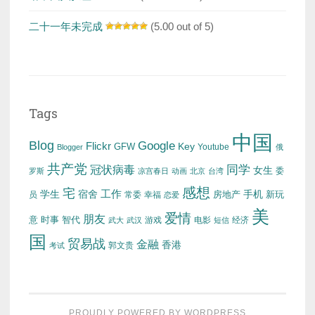
二十一年未完成
(5.00 out of 5)
Tags
中国
Blog
Google
Flickr
Key
GFW
Youtube
Blogger
俄
共产党
冠状病毒
同学
女生
委
罗斯
凉宫春日
动画
北京
台湾
感想
宅
工作
学生
宿舍
房地产
手机
新玩
员
常委
幸福
恋爱
美
爱情
朋友
意
时事
智代
游戏
电影
经济
武大
武汉
短信
国
贸易战
金融
香港
考试
郭文贵
PROUDLY POWERED BY WORDPRESS