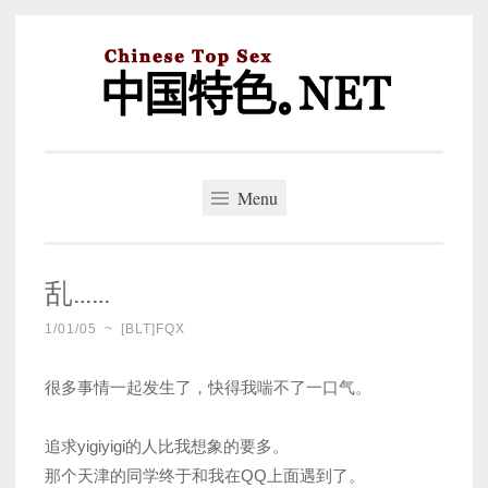
Skip
to
content
中国特色。NET
一个好的标题，是被GFW照顾的开始。
Menu
乱……
1/01/05
~
[BLT]FQX
很多事情一起发生了，快得我喘不了一口气。
追求yigiyigi的人比我想象的要多。
那个天津的同学终于和我在QQ上面遇到了。