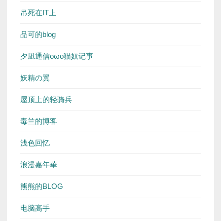
吊死在IT上
品可的blog
夕凪通信oωo猫奴记事
妖精の翼
屋顶上的轻骑兵
毒兰的博客
浅色回忆
浪漫嘉年華
熊熊的BLOG
电脑高手