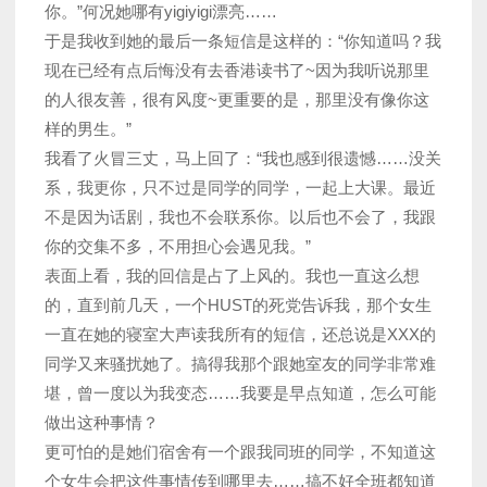
你。”何况她哪有yigiyigi漂亮……
于是我收到她的最后一条短信是这样的：“你知道吗？我
现在已经有点后悔没有去香港读书了~因为我听说那里
的人很友善，很有风度~更重要的是，那里没有像你这
样的男生。”
我看了火冒三丈，马上回了：“我也感到很遗憾……没关
系，我更你，只不过是同学的同学，一起上大课。最近
不是因为话剧，我也不会联系你。以后也不会了，我跟
你的交集不多，不用担心会遇见我。”
表面上看，我的回信是占了上风的。我也一直这么想
的，直到前几天，一个HUST的死党告诉我，那个女生
一直在她的寝室大声读我所有的短信，还总说是XXX的
同学又来骚扰她了。搞得我那个跟她室友的同学非常难
堪，曾一度以为我变态……我要是早点知道，怎么可能
做出这种事情？
更可怕的是她们宿舍有一个跟我同班的同学，不知道这
个女生会把这件事情传到哪里去……搞不好全班都知道