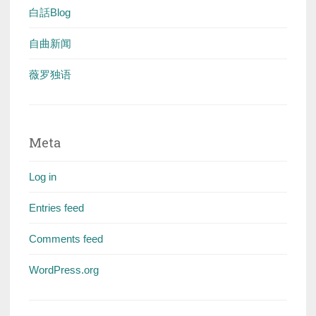
白話Blog
自曲新闻
薇罗独语
Meta
Log in
Entries feed
Comments feed
WordPress.org