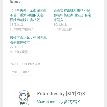
Related
《〈中央关于全面深化改
美高官称孟晚舟被拘不致
革若干重大问题的决定〉
影响中美磋商 孟在加私宅
百姓阅读版》真相版
遭闯入
16/11/13
10/12/18
In "呐喊与彷徨"
In "时政观察"
房价下跌之际，中国各地
着手支撑楼市
22/10/21
In "时政观察"
POSTED IN
时政观察
中国
房地产
Published by
[BLT]FQX
View all posts by [BLT]FQX