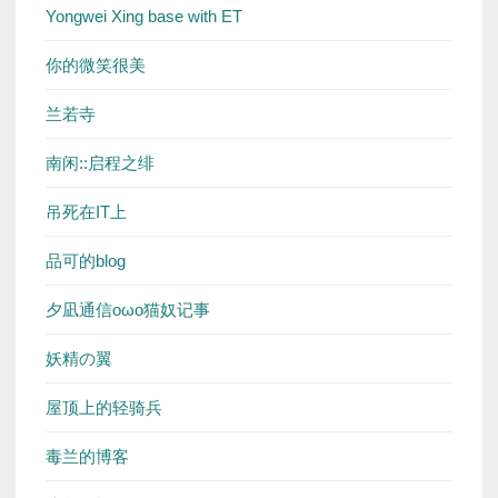
Yongwei Xing base with ET
你的微笑很美
兰若寺
南闲::启程之绯
吊死在IT上
品可的blog
夕凪通信oωo猫奴记事
妖精の翼
屋顶上的轻骑兵
毒兰的博客