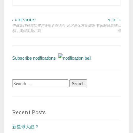
Post
‹ PREVIOUS
NEXT ›
中俄轰炸机首次在北美附近联合行
延迟退休方案揭晓 专家解读影响几
navigation
动，美国实施拦截
何
Subscribe notifications
Search
for:
Recent Posts
新星球大战？