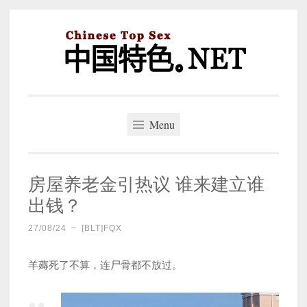
Skip
to
content
中国特色。NET
一个好的标题，是被GFW照顾的开始。
Menu
房屋养老金引热议 谁来建立谁
出钱？
27/08/24
~
[BLT]FQX
羊薅死了不算，连尸骨都不放过。