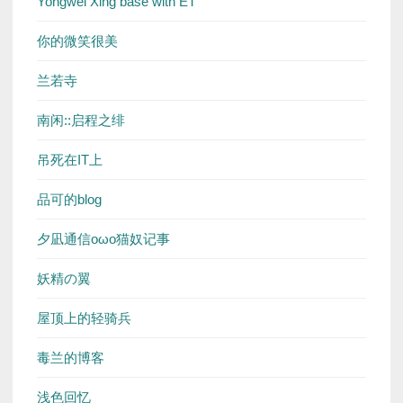
Yongwei Xing base with ET
你的微笑很美
兰若寺
南闲::启程之绯
吊死在IT上
品可的blog
夕凪通信oωo猫奴记事
妖精の翼
屋顶上的轻骑兵
毒兰的博客
浅色回忆