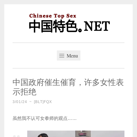
Skip
to
content
中国特色。NET
一个好的标题，是被GFW照顾的开始。
Menu
中国政府催生催育，许多女性表
示拒绝
3/01/24
~
[BLT]FQX
虽然我不认可女拳师的观点……