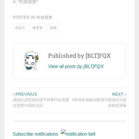
In "时政观察"
POSTED IN
时政观察
乌克兰
俄罗斯
美国
Published by
[BLT]FQX
View all posts by [BLT]FQX
Post
‹ PREVIOUS
NEXT ›
美国众议院就间谍气球事件全票通
FBI局长称新冠疫情可能源自中国
navigation
过谴责中国的决议
实验室泄漏
Subscribe notifications