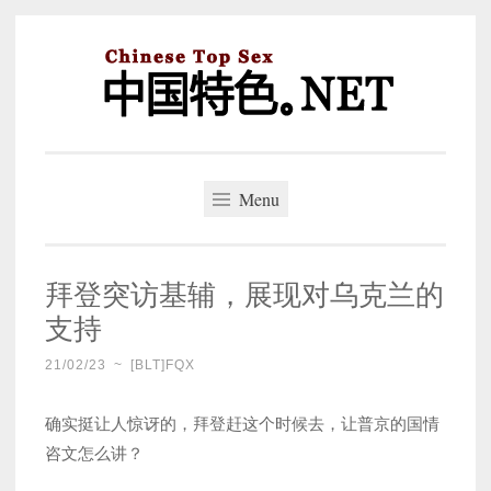
Skip
to
content
中国特色。NET
一个好的标题，是被GFW照顾的开始。
Menu
拜登突访基辅，展现对乌克兰的
支持
21/02/23
~
[BLT]FQX
确实挺让人惊讶的，拜登赶这个时候去，让普京的国情
咨文怎么讲？