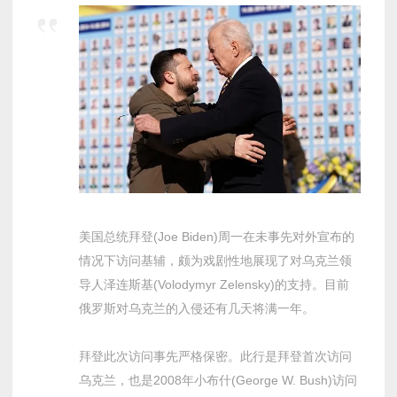
美国总统拜登(Joe Biden)周一在未事先对外宣布的
情况下访问基辅，颇为戏剧性地展现了对乌克兰领
导人泽连斯基(Volodymyr Zelensky)的支持。目前
俄罗斯对乌克兰的入侵还有几天将满一年。
拜登此次访问事先严格保密。此行是拜登首次访问
乌克兰，也是2008年小布什(George W. Bush)访问