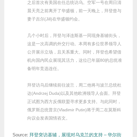
之后首次有美国在任总统访乌。空军一号在周日清
晨天亮之前离开了华盛顿，前一天晚上，拜登曾与
妻子吉尔(Jill)在华盛顿约会。
几个小时后，拜登与泽连斯基一同现身基辅街头，
这是一次高调的外交行动。本周有多位世界领导人
公开展示立场，且关系重大。同时，拜登也希望借
机向国内民众展现其活力，这位已年届80的总统准
备明年竞选连任。
拜登访乌后继续前往波兰，周二他将与波兰总统杜
达(Andrzej Duda)以及其他欧洲领导人会面。拜登
正试图为西方反俄联盟寻求更多支持。与此同时，
俄罗斯总统普京(Vladimir Putin)将于周二在莫斯科
向议会发表国情咨文。
Source:
拜登突访基辅，展现对乌克兰的支持 – 华尔街