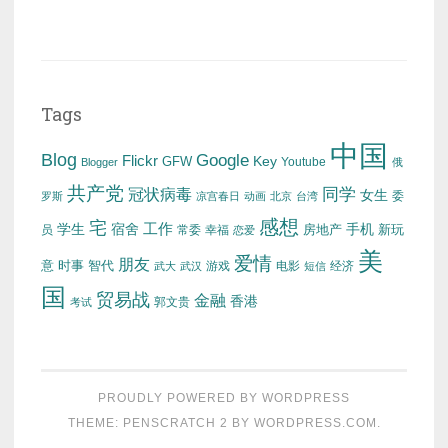
Tags
中国
Blog
Google
Flickr
Key
GFW
Youtube
Blogger
俄
共产党
冠状病毒
同学
女生
委
罗斯
凉宫春日
动画
北京
台湾
感想
宅
工作
学生
宿舍
房地产
手机
新玩
员
常委
幸福
恋爱
美
爱情
朋友
意
时事
智代
游戏
电影
经济
武大
武汉
短信
国
贸易战
金融
香港
考试
郭文贵
PROUDLY POWERED BY WORDPRESS
THEME: PENSCRATCH 2 BY
WORDPRESS.COM
.