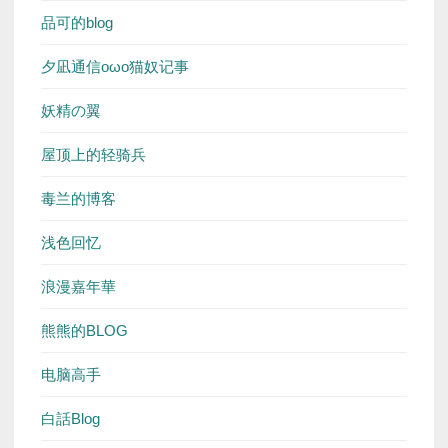
品可的blog
夕凪通信oωo猫奴记事
妖精の翼
屋顶上的轻骑兵
毒兰的博客
浅色回忆
浪漫嘉年華
熊熊的BLOG
电脑高手
白話Blog