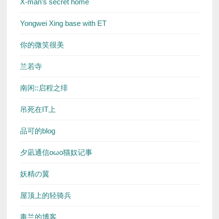
X-man’s secret home
Yongwei Xing base with ET
你的微笑很美
兰若寺
南闲::启程之绯
吊死在IT上
品可的blog
夕凪通信oωo猫奴记事
妖精の翼
屋顶上的轻骑兵
毒兰的博客