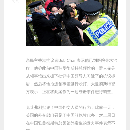
亲民主香港抗议者Bob Chan表示他已到医院寻求治
疗，他称此前中国驻曼彻斯特总领馆的一群人先是
从领事馆出来撕下批评中国领导人习近平的抗议标
语，然后将他拖进领事馆进行殴打。大曼彻斯特警
方表示，正在将此案作为一起袭击事件进行调查。
克莱弗利批评了中国外交人员的行为，此前一天，
英国的外交部门召见了中国驻伦敦代办，对上周日
在中国驻曼彻斯特总领馆外发生的暴力事件表示不