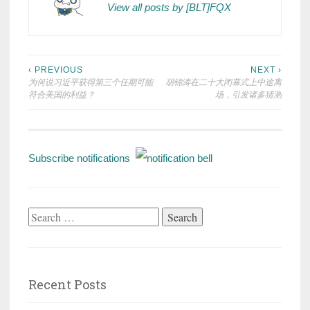
View all posts by [BLT]FQX
Post
‹ PREVIOUS
NEXT ›
为何说习近平获得第三个任期可能
胡锦涛在二十大闭幕式上中途离
navigation
符合美国的利益？
场，引发诸多猜测
Subscribe notifications
Search
for:
Recent Posts