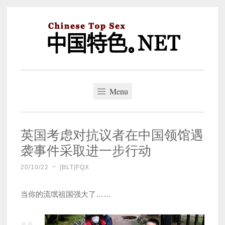
Skip
to
content
中国特色。NET
一个好的标题，是被GFW照顾的开始。
Menu
英国考虑对抗议者在中国领馆遇
袭事件采取进一步行动
20/10/22
~
[BLT]FQX
当你的流氓祖国强大了……