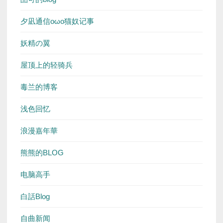
夕凪通信oωo猫奴记事
妖精の翼
屋顶上的轻骑兵
毒兰的博客
浅色回忆
浪漫嘉年華
熊熊的BLOG
电脑高手
白話Blog
自曲新闻