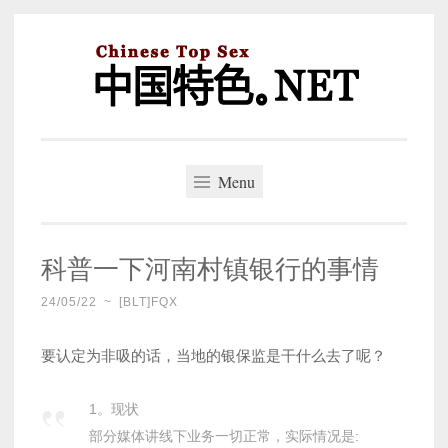
Skip
to
content
中国特色。NET
一个好的标题，是被GFW照顾的开始。
Menu
科普一下河南村镇银行的事情
24/05/22
~
[BLT]FQX
要认定为非吸的话，当地的银保监是干什么去了呢？
1。现状
部分媒体讲线下业务一切正常，实际情况是: