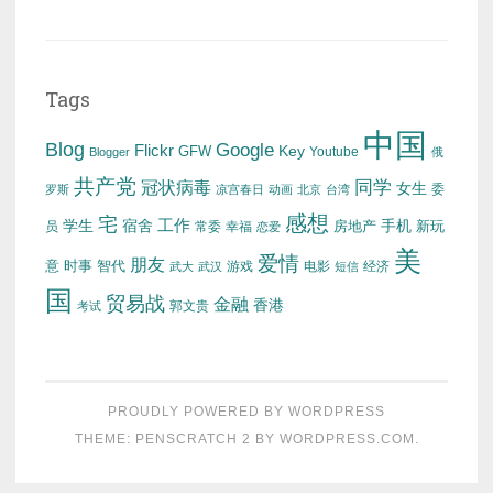
Tags
中国
Blog
Google
Flickr
Key
GFW
Youtube
Blogger
俄
共产党
冠状病毒
同学
女生
委
罗斯
凉宫春日
动画
北京
台湾
感想
宅
工作
学生
宿舍
房地产
手机
新玩
员
常委
幸福
恋爱
美
爱情
朋友
意
时事
智代
游戏
电影
经济
武大
武汉
短信
国
贸易战
金融
香港
考试
郭文贵
PROUDLY POWERED BY WORDPRESS
THEME: PENSCRATCH 2 BY
WORDPRESS.COM
.