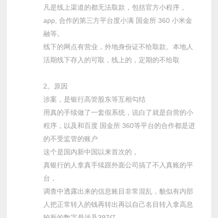
凡是线上渠道的都无法取款，包括官方小程序，
app, 合作的第三方平台度小满 国金所 360 小米金
融等。
线下的网点有营业，外地身份证不给取款。本地人
活期线下存入的可取，线上的，定期的不给取
2。原因
涉案，是银行高管股东等互相勾结
用真的手续做了一套假系统，说白了就是自营的小
程序，以及和百度 国金所 360等平台的合作都是进
的不受监管的账户
这个是国内新中国以来首次的，
真银行的人拿真手续跟外面公司搞了不入真账的平
台，
调查中透露出来的信息账目非常混乱，貌似有内部
人把正常转入的钱再转出再以自己名目转入拿高息
较新的数字是涉及397亿