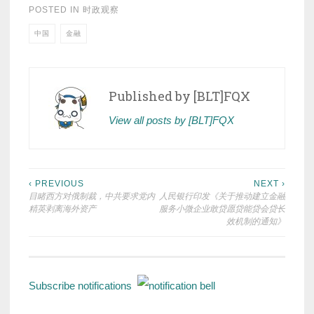
POSTED IN
时政观察
中国
金融
Published by
[BLT]FQX
View all posts by [BLT]FQX
Post
‹ PREVIOUS
NEXT ›
目睹西方对俄制裁，中共要求党内
人民银行印发《关于推动建立金融
navigation
精英剥离海外资产
服务小微企业敢贷愿贷能贷会贷长
效机制的通知》
Subscribe notifications