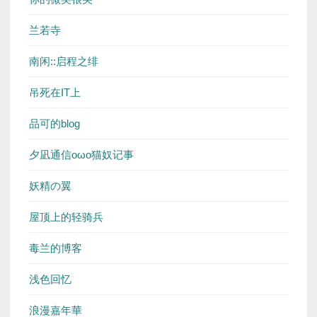
兰若寺
南闲::启程之绯
吊死在IT上
品可的blog
夕凪通信oωo猫奴记事
妖精の翼
屋顶上的轻骑兵
毒兰的博客
浅色回忆
浪漫嘉年華