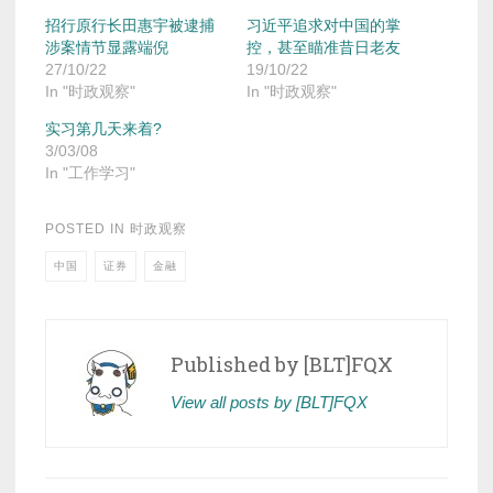
招行原行长田惠宇被逮捕
习近平追求对中国的掌
涉案情节显露端倪
控，甚至瞄准昔日老友
27/10/22
19/10/22
In "时政观察"
In "时政观察"
实习第几天来着?
3/03/08
In "工作学习"
POSTED IN
时政观察
中国
证券
金融
Published by
[BLT]FQX
View all posts by [BLT]FQX