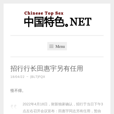
Skip
to
content
中国特色。NET
一个好的标题，是被GFW照顾的开始。
Menu
招行行长田惠宇另有任用
18/04/22
~
[BLT]FQX
怪不得。
2022年4月18日，财新独家确认，招行于当日下午3
点左右召开会议宣布：田惠宇同志另有任用，暂由