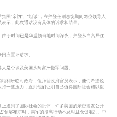
氛围“亲切”、“坦诚”，在拜登任副总统期间两位领导人
员表示，此次通话没有具体的诉求和结果。
钟，由于时间已是华盛顿当地时间深夜，拜登从白宫居住
未回应置评请求。
导人是否谈及美国从阿富汗撤军问题。
的塔利班临时政府，但拜登政府官员表示，他们希望说
保持一些压力，直到他们证明自己值得国际社会施以援
题上遭到了国际社会的批评，许多美国的亲密盟友公开
班占领喀布尔时，美军的撤离行动不及时且仓促混乱。中