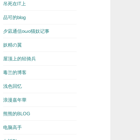
吊死在IT上
品可的blog
夕凪通信oωo猫奴记事
妖精の翼
屋顶上的轻骑兵
毒兰的博客
浅色回忆
浪漫嘉年華
熊熊的BLOG
电脑高手