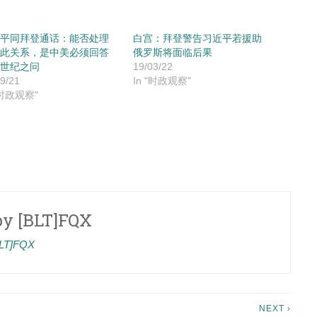
平同拜登通话：能否处理
白宫：拜登警告习近平若援助
此关系，是中美必须回答
俄罗斯将面临后果
世纪之问
19/03/22
9/21
In "时政观察"
"时政观察"
by
[BLT]FQX
[BLT]FQX
NEXT ›