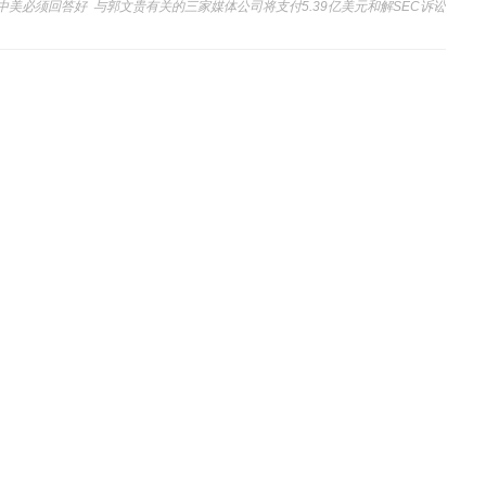
中美必须回答好
与郭文贵有关的三家媒体公司将支付5.39亿美元和解SEC诉讼