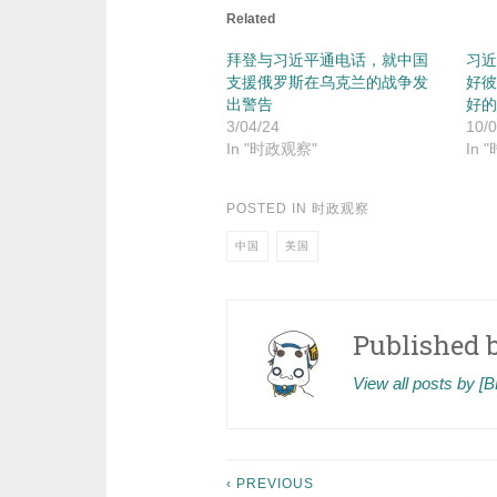
Related
拜登与习近平通电话，就中国
习近
支援俄罗斯在乌克兰的战争发
好彼
出警告
好的
3/04/24
10/0
In "时政观察"
In 
POSTED IN
时政观察
中国
美国
Published 
View all posts by 
Post
‹ PREVIOUS