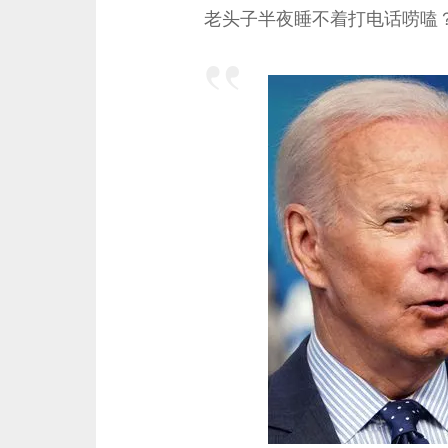
老头子半夜睡不着打电话唠嗑