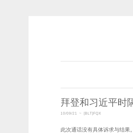
Skip
to
content
一个好的标题，是被GFW照顾的
拜登和习近平时
10/09/21
~
[BLT]FQX
此次通话没有具体诉求与结果