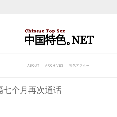
中国特色。NET
开始。
ABOUT
ARCHIVES
智代アフター
隔七个月再次通话
。