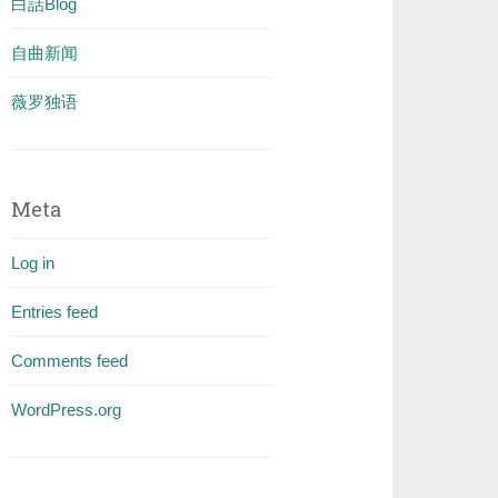
白話Blog
自曲新闻
薇罗独语
Meta
Log in
Entries feed
Comments feed
WordPress.org