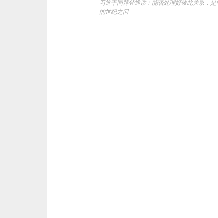
习近平同拜登通话：能否处理好彼此关系，是
的世纪之问
navigation