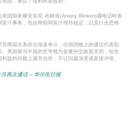
击美国，承认了塔利班新政府。
国务卿安东尼·布林肯(Antony Blinken)通电话时表
阿富汗事务，包括帮助阿富汗维持稳定，以及打击恐怖
尽管两国关系存在很多争斗，但周四晚上的通话代表双
系。美国将与中国的竞争视为首要外交政策关切，但也
同利益的问题上展开合作，不让问题演变成直接冲突。
月再次通话 – 华尔街日报