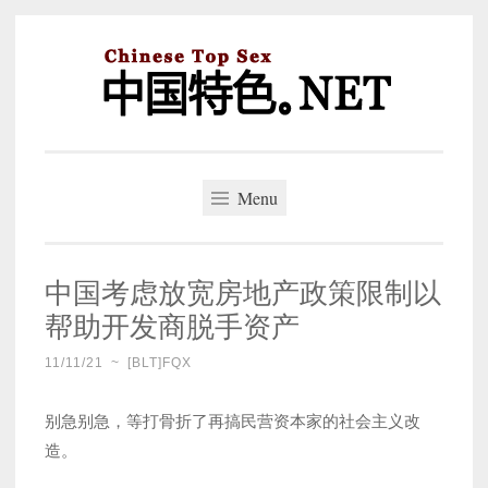
Skip
to
content
中国特色。NET
一个好的标题，是被GFW照顾的开始。
Menu
中国考虑放宽房地产政策限制以
帮助开发商脱手资产
11/11/21
~
[BLT]FQX
别急别急，等打骨折了再搞民营资本家的社会主义改
造。