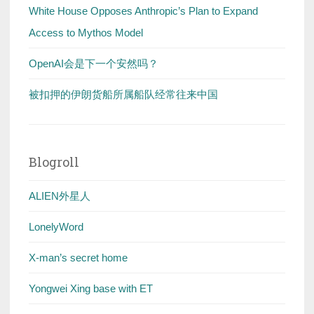
White House Opposes Anthropic’s Plan to Expand
Access to Mythos Model
OpenAI会是下一个安然吗？
被扣押的伊朗货船所属船队经常往来中国
Blogroll
ALIEN外星人
LonelyWord
X-man’s secret home
Yongwei Xing base with ET