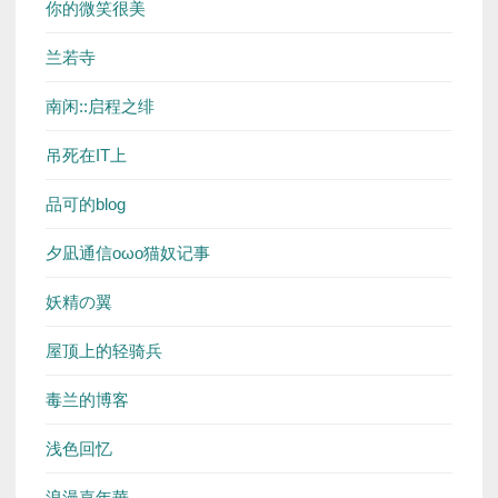
你的微笑很美
兰若寺
南闲::启程之绯
吊死在IT上
品可的blog
夕凪通信oωo猫奴记事
妖精の翼
屋顶上的轻骑兵
毒兰的博客
浅色回忆
浪漫嘉年華