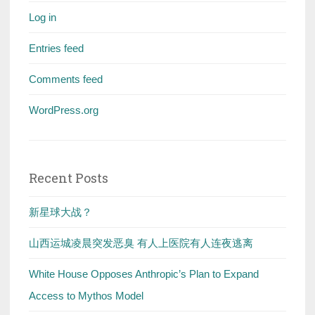
Log in
Entries feed
Comments feed
WordPress.org
Recent Posts
新星球大战？
山西运城凌晨突发恶臭 有人上医院有人连夜逃离
White House Opposes Anthropic’s Plan to Expand
Access to Mythos Model