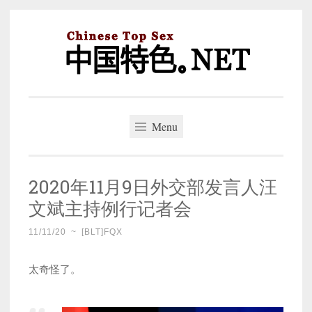
Skip
to
content
中国特色。NET
一个好的标题，是被GFW照顾的开始。
Menu
2020年11月9日外交部发言人汪
文斌主持例行记者会
11/11/20
~
[BLT]FQX
太奇怪了。