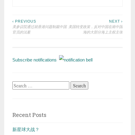
Post
‹ PREVIOUS
NEXT ›
美参议院通过就香港问题制裁中国
美国转变政策，反对中国在南中国
navigation
官员的法案
海的大部分海上主权主张
Subscribe notifications
Search
for:
Recent Posts
新星球大战？