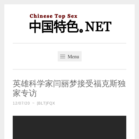
Skip
to
content
中国特色。NET
一个好的标题，是被GFW照顾的开始。
Menu
英雄科学家闫丽梦接受福克斯独
家专访
12/07/20
~
[BLT]FQX