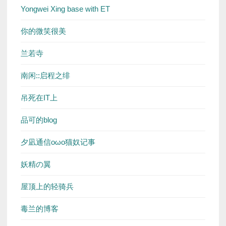
Yongwei Xing base with ET
你的微笑很美
兰若寺
南闲::启程之绯
吊死在IT上
品可的blog
夕凪通信oωo猫奴记事
妖精の翼
屋顶上的轻骑兵
毒兰的博客