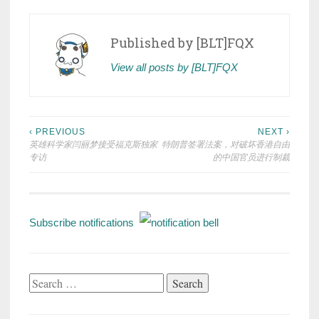
Published by
[BLT]FQX
View all posts by [BLT]FQX
Post
‹ PREVIOUS
NEXT ›
英雄科学家闫丽梦接受福克斯独家
特朗普签署法案，对破坏香港自由
navigation
专访
的中国官员进行制裁
Subscribe notifications
Search
for: