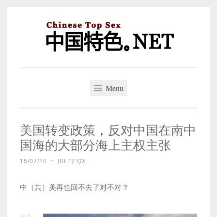
Skip
to
content
中国特色。NET
一个好的标题，是被GFW照顾的开始。
Menu
美国转变政策，反对中国在南中
国海的大部分海上主权主张
15/07/20
~
[BLT]FQX
中（共）美再也回不去了对不对？