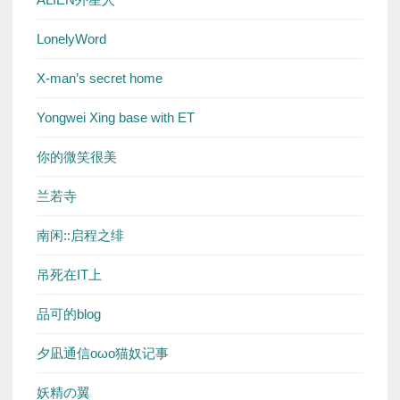
LonelyWord
X-man’s secret home
Yongwei Xing base with ET
你的微笑很美
兰若寺
南闲::启程之绯
吊死在IT上
品可的blog
夕凪通信oωo猫奴记事
妖精の翼