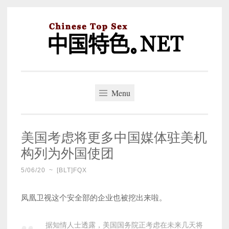
Skip
to
content
中国特色。NET
一个好的标题，是被GFW照顾的开始。
Menu
美国考虑将更多中国媒体驻美机
构列为外国使团
5/06/20
~
[BLT]FQX
凤凰卫视这个安全部的企业也被挖出来啦。
据知情人士透露，美国国务院正考虑在未来几天将