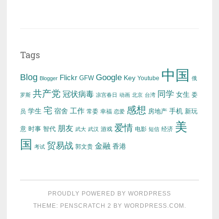
Tags
中国
Blog
Google
Flickr
Key
GFW
Youtube
Blogger
俄
共产党
冠状病毒
同学
女生
委
罗斯
凉宫春日
动画
北京
台湾
感想
宅
工作
学生
宿舍
房地产
手机
新玩
员
常委
幸福
恋爱
美
爱情
朋友
意
时事
智代
游戏
电影
经济
武大
武汉
短信
国
贸易战
金融
香港
考试
郭文贵
PROUDLY POWERED BY WORDPRESS
THEME: PENSCRATCH 2 BY
WORDPRESS.COM
.