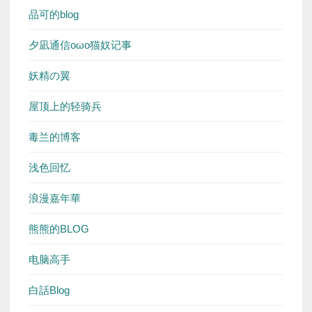
品可的blog
夕凪通信oωo猫奴记事
妖精の翼
屋顶上的轻骑兵
毒兰的博客
浅色回忆
浪漫嘉年華
熊熊的BLOG
电脑高手
白話Blog