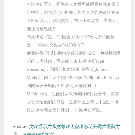
布洛伊迪写道，阿联酋人之后可能同意将郭文贵交
给中国，因为据他们所知，郭文贵欠阿联酋投资基
金30亿美元。作为交换，布洛伊迪写道，中国人可
能还清这笔债务。
布洛伊迪写道，“中国会同意付钱”给纳德和他自
己，“阿布扎比也会付钱”给他们。
他和纳德“可以协助特朗普政府的成员，包括特朗普
总统，库什纳，司法部长杰夫·塞申斯(Jeff
Sessions)，国防部长詹姆斯·马蒂斯(James
Mattis)，国土安全部部长约翰·凯利(John F. Kelly)
和国家安全顾问H·R·麦克马斯特(H. R.
McMaster)，让他们认识到与阿布扎比合作，将郭
文贵交给他们的好处，这实际上是帮助中国进一步
推进控制郭文贵的计划，“布洛伊迪写道。
Source:
文件显示共和党筹款人曾谋划让美国驱逐郭文
贵 – 纽约时报中文网