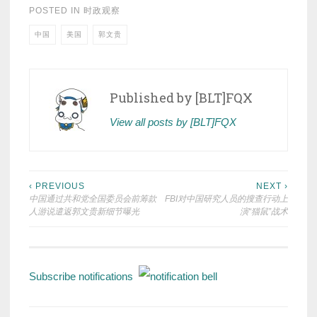
POSTED IN
时政观察
中国
美国
郭文贵
Published by
[BLT]FQX
View all posts by [BLT]FQX
Post
‹ PREVIOUS
NEXT ›
中国通过共和党全国委员会前筹款
FBI对中国研究人员的搜查行动上
navigation
人游说遣返郭文贵新细节曝光
演“猫鼠”战术
Subscribe notifications