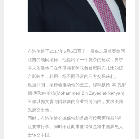
布洛伊迪于2017年5月6日写了一份备忘录草案给阿
联酋的顾问纳德，他提出了一个复杂的建议，要求
两人依靠他们在华盛顿和阿联酋首都阿布扎比的综
合影响力，利用一场不同寻常的三方交易获利。
根据计划，纳德会推动他的金主、穆罕默德·本·扎耶
德·阿勒纳哈扬(Mohammed Bin Zayed al-Nahyan)
王储以郭文贵与阿联酋的商业纠纷为由，要求美国
政府交出他。
同时，布洛伊迪会确保特朗普政府按照阿联酋的引
渡要求行事。同时不让此事显得像是将中国异见人
士转交中国。