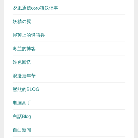
夕凪通信oωo猫奴记事
妖精の翼
屋顶上的轻骑兵
毒兰的博客
浅色回忆
浪漫嘉年華
熊熊的BLOG
电脑高手
白話Blog
自曲新闻