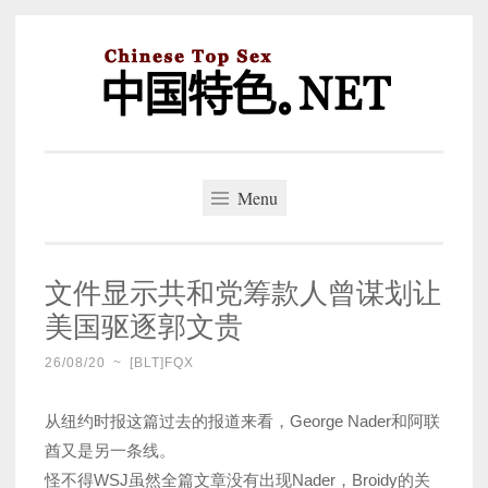
Skip
to
content
中国特色。NET
一个好的标题，是被GFW照顾的开始。
Menu
文件显示共和党筹款人曾谋划让
美国驱逐郭文贵
26/08/20
~
[BLT]FQX
从纽约时报这篇过去的报道来看，George Nader和阿联
酋又是另一条线。
怪不得WSJ虽然全篇文章没有出现Nader，Broidy的关