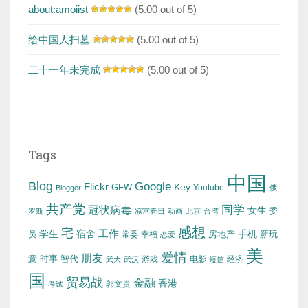
about:amoiist
(5.00 out of 5)
给中国人扫墓
(5.00 out of 5)
二十一年未完成
(5.00 out of 5)
Tags
中国
Blog
Google
Flickr
Key
GFW
Youtube
Blogger
俄
共产党
冠状病毒
同学
女生
委
罗斯
凉宫春日
动画
北京
台湾
感想
宅
工作
学生
宿舍
房地产
手机
新玩
员
常委
幸福
恋爱
美
爱情
朋友
意
时事
智代
游戏
电影
经济
武大
武汉
短信
国
贸易战
金融
香港
考试
郭文贵