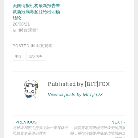
美国情报机构最新报告未
就新冠病毒起源给出明确
结论
26/08/21
In "时政观察"
POSTED IN
时政观察
中国
冠状病毒
Published by
[BLT]FQX
View all posts by [BLT]FQX
Post
‹ PREVIOUS
NEXT ›
与班农和郭文贵有关的一家媒体公
特朗普前高级顾问班农于周四被
navigation
司融资交易遭到调查
捕，被控涉嫌挪用修建边境墙的众