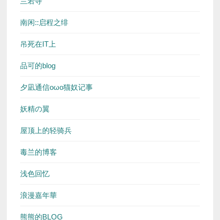
兰若寺
南闲::启程之绯
吊死在IT上
品可的blog
夕凪通信oωo猫奴记事
妖精の翼
屋顶上的轻骑兵
毒兰的博客
浅色回忆
浪漫嘉年華
熊熊的BLOG