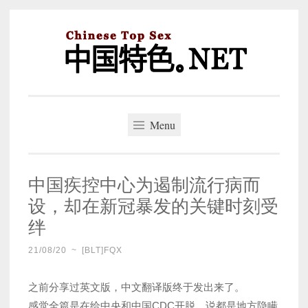
Skip
to
content
中国特色。NET
一个好的标题，是被GFW照顾的开始。
Menu
中国疾控中心为遏制流行病而
设，却在新冠暴发的关键时刻受
绊
21/08/20
~
[BLT]FQX
之前分享过英文版，中文翻译版终于发出来了。
感觉全篇是在给中央和中国CDC开脱，说都是地方隐瞒