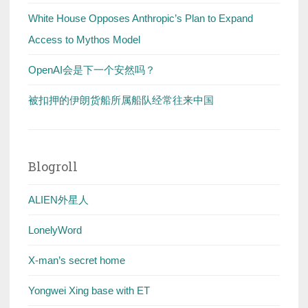
White House Opposes Anthropic’s Plan to Expand
Access to Mythos Model
OpenAI会是下一个安然吗？
被扣押的伊朗货船所属船队经常往来中国
Blogroll
ALIEN外星人
LonelyWord
X-man’s secret home
Yongwei Xing base with ET