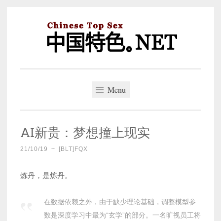
Skip
to
content
中国特色。NET
一个好的标题，是被GFW照顾的开始。
Menu
AI新贵：梦想撞上现实
21/10/19
~
[BLT]FQX
炼丹，是炼丹。
在数据依赖之外，由于缺少理论基础，调整模型参
数是深度学习中最为“玄学”的部分。一名旷视员工将