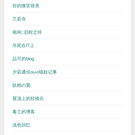
你的微笑很美
兰若寺
南闲::启程之绯
吊死在IT上
品可的blog
夕凪通信oωo猫奴记事
妖精の翼
屋顶上的轻骑兵
毒兰的博客
浅色回忆