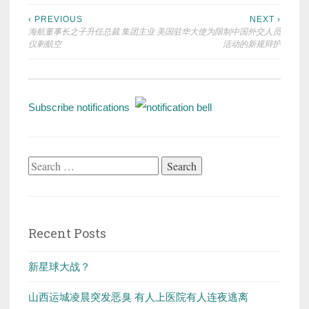
Post
‹ PREVIOUS
NEXT ›
海航董事长之子升任总裁 集团主业
美国驻华大使为限制中国外交人员
navigation
仅剩航空
活动的新规辩护
Subscribe notifications
Search
for:
Recent Posts
新星球大战？
山西运城凌晨突发恶臭 有人上医院有人连夜逃离