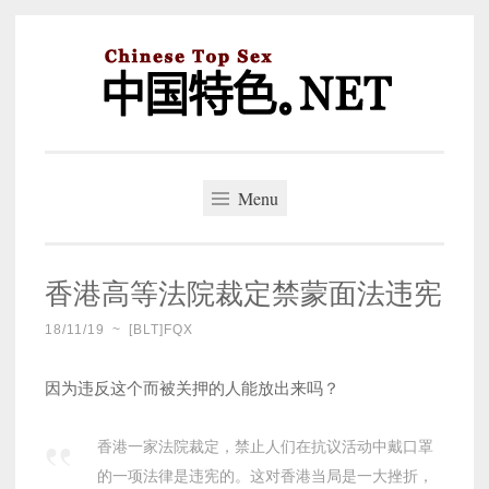
Skip
to
content
中国特色。NET
一个好的标题，是被GFW照顾的开始。
Menu
香港高等法院裁定禁蒙面法违宪
18/11/19
~
[BLT]FQX
因为违反这个而被关押的人能放出来吗？
香港一家法院裁定，禁止人们在抗议活动中戴口罩
的一项法律是违宪的。这对香港当局是一大挫折，