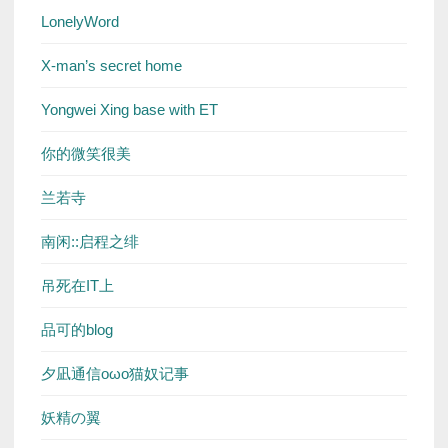
LonelyWord
X-man’s secret home
Yongwei Xing base with ET
你的微笑很美
兰若寺
南闲::启程之绯
吊死在IT上
品可的blog
夕凪通信oωo猫奴记事
妖精の翼