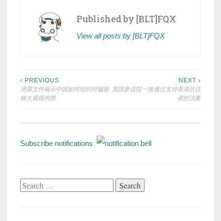
Published by
[BLT]FQX
View all posts by [BLT]FQX
Post
‹ PREVIOUS
NEXT ›
泄露文件揭示中国如何组织对穆斯
美国参议院一致通过支持香港抗议
navigation
林大规模拘禁
者的法案
Subscribe notifications
Search
for: