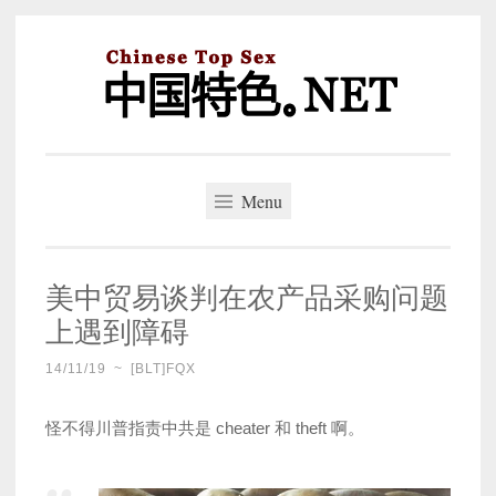
Skip
to
content
中国特色。NET
一个好的标题，是被GFW照顾的开始。
Menu
美中贸易谈判在农产品采购问题
上遇到障碍
14/11/19
~
[BLT]FQX
怪不得川普指责中共是 cheater 和 theft 啊。