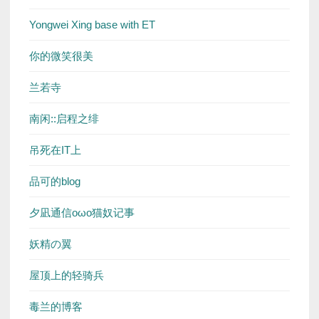
Yongwei Xing base with ET
你的微笑很美
兰若寺
南闲::启程之绯
吊死在IT上
品可的blog
夕凪通信oωo猫奴记事
妖精の翼
屋顶上的轻骑兵
毒兰的博客