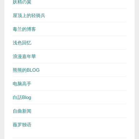
妖精の翼
屋顶上的轻骑兵
毒兰的博客
浅色回忆
浪漫嘉年華
熊熊的BLOG
电脑高手
白話Blog
自曲新闻
薇罗独语