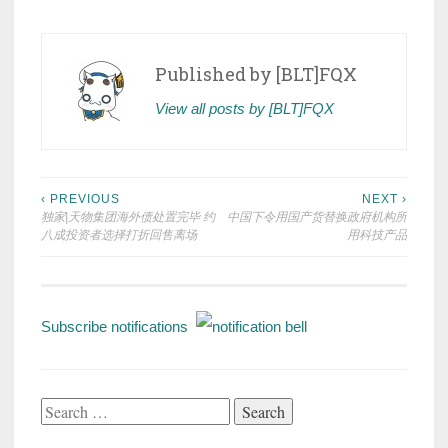
Published by
[BLT]FQX
View all posts by [BLT]FQX
Post
‹ PREVIOUS
NEXT ›
独家|天物集团海外债处置完毕 约
中国下令用国产货替换政府机构所
navigation
八成投资者选择打折回售离场
用科技产品
Subscribe notifications
Search
for: