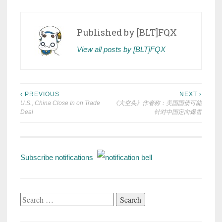
Published by
[BLT]FQX
View all posts by [BLT]FQX
Post
‹ PREVIOUS
NEXT ›
U.S., China Close In on Trade
《大空头》作者称：美国国债可能
navigation
Deal
针对中国定向爆雷
Subscribe notifications
Search
for: