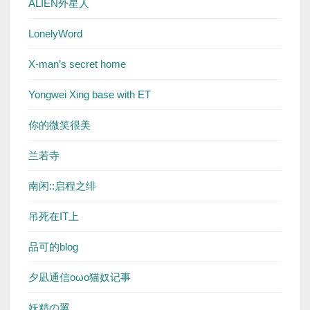
ALIEN外星人
LonelyWord
X-man’s secret home
Yongwei Xing base with ET
你的微笑很美
兰若寺
南闲::启程之绯
吊死在IT上
品可的blog
夕凪通信oωo猫奴记事
妖精の翼