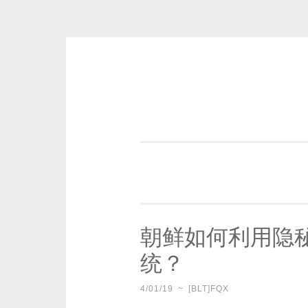
Skip
to
content
一个好的标题，是被GFW照顾的
朝鲜如何利用隐
统？
4/01/19
~
[BLT]FQX