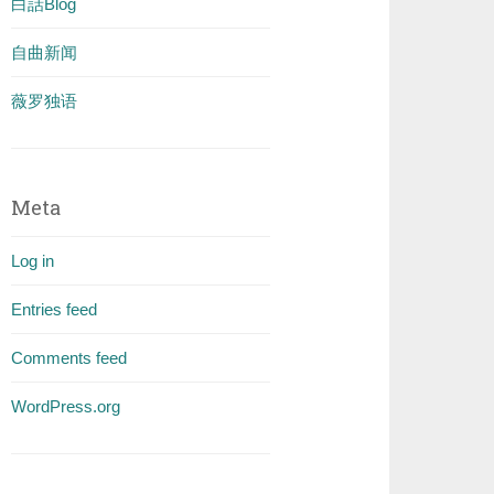
白話Blog
自曲新闻
薇罗独语
Meta
Log in
Entries feed
Comments feed
WordPress.org