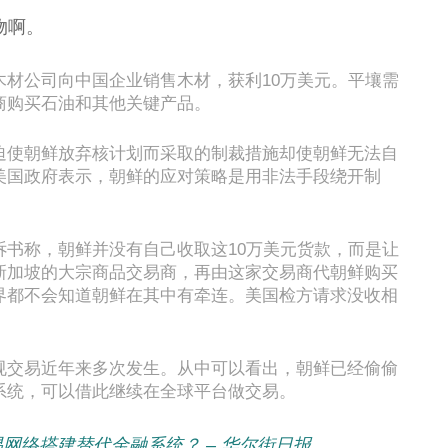
物啊。
木材公司向中国企业销售木材，获利10万美元。平壤需
商购买石油和其他关键产品。
迫使朝鲜放弃核计划而采取的制裁措施却使朝鲜无法自
美国政府表示，朝鲜的应对策略是用非法手段绕开制
诉书称，朝鲜并没有自己收取这10万美元货款，而是让
新加坡的大宗商品交易商，再由这家交易商代朝鲜购买
界都不会知道朝鲜在其中有牵连。美国检方请求没收相
规交易近年来多次发生。从中可以看出，朝鲜已经偷偷
系统，可以借此继续在全球平台做交易。
网络搭建替代金融系统？ – 华尔街日报