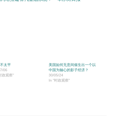
不太平
美国如何无意间催生出一个以
7/06
中国为轴心的影子经济？
"时政观察"
30/05/24
In "时政观察"