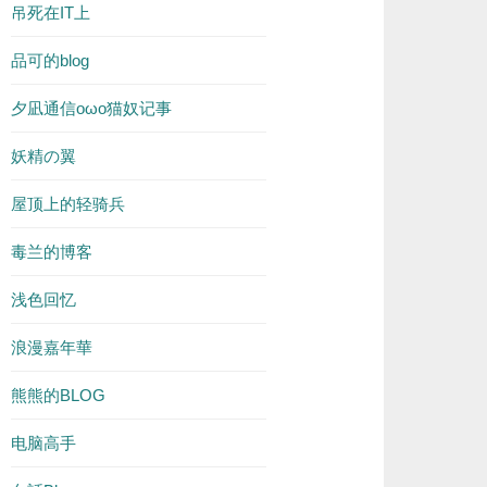
吊死在IT上
品可的blog
夕凪通信oωo猫奴记事
妖精の翼
屋顶上的轻骑兵
毒兰的博客
浅色回忆
浪漫嘉年華
熊熊的BLOG
电脑高手