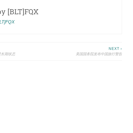
by
[BLT]FQX
[BLT]FQX
NEXT ›
是长期状态
美国国务院发布中国旅行警告