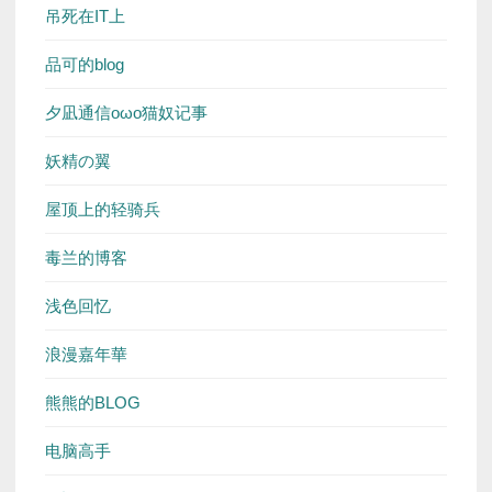
吊死在IT上
品可的blog
夕凪通信oωo猫奴记事
妖精の翼
屋顶上的轻骑兵
毒兰的博客
浅色回忆
浪漫嘉年華
熊熊的BLOG
电脑高手