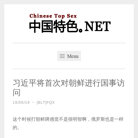
Skip
to
content
中国特色。NET
一个好的标题，是被GFW照顾的开始。
Menu
习近平将首次对朝鲜进行国事访
问
18/06/19
~
[BLT]FQX
这个时候打朝鲜牌感觉不是很明智啊，俄罗斯也是一样
的。