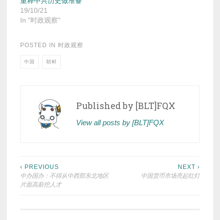
重释中共历史做准备
19/10/21
In "时政观察"
POSTED IN
时政观察
中国
朝鲜
Published by
[BLT]FQX
View all posts by [BLT]FQX
Post
‹ PREVIOUS
NEXT ›
中办国办：不得从中西部东北地区
中国货币市场亮起红灯
navigation
片面高薪挖人才