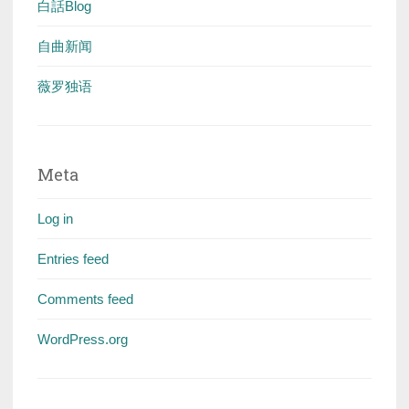
白話Blog
自曲新闻
薇罗独语
Meta
Log in
Entries feed
Comments feed
WordPress.org