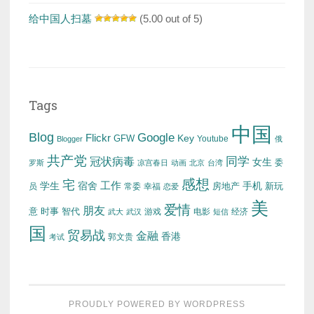
给中国人扫墓
(5.00 out of 5)
Tags
中国
Blog
Google
Flickr
Key
GFW
Youtube
Blogger
俄
共产党
冠状病毒
同学
女生
委
罗斯
凉宫春日
动画
北京
台湾
感想
宅
工作
学生
宿舍
房地产
手机
新玩
员
常委
幸福
恋爱
美
爱情
朋友
意
时事
智代
游戏
电影
经济
武大
武汉
短信
国
贸易战
金融
香港
考试
郭文贵
PROUDLY POWERED BY WORDPRESS