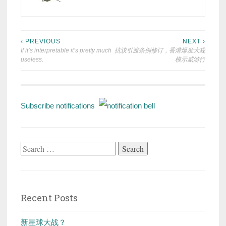
Post
‹ PREVIOUS
NEXT ›
If it’s interpretable it’s pretty much
抗议引渡条例修订，香港爆发大规
navigation
useless.
模示威游行
Subscribe notifications
Search
for:
Recent Posts
新星球大战？