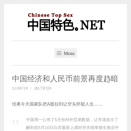
Skip
to
content
中国特色。NET
一个好的标题，是被GFW照顾的开始。
Menu
中国经济和人民币前景再度趋暗
11/06/19
~
[BLT]FQX
结果今天国家队把A股拉到让空头怀疑人生……
中国周一公布了5月份对外贸易数据，让市场首次了
解到在5月10日白宫最新上调对华关税举措生效后中