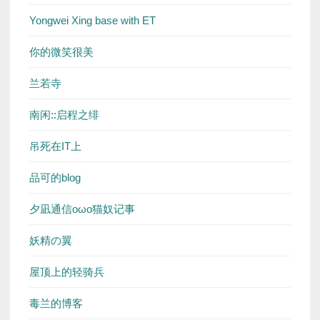
Yongwei Xing base with ET
你的微笑很美
兰若寺
南闲::启程之绯
吊死在IT上
品可的blog
夕凪通信oωo猫奴记事
妖精の翼
屋顶上的轻骑兵
毒兰的博客