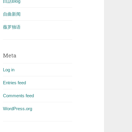
白話Blog
自曲新闻
薇罗独语
Meta
Log in
Entries feed
Comments feed
WordPress.org