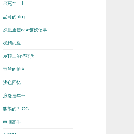
吊死在IT上
品可的blog
夕凪通信oωo猫奴记事
妖精の翼
屋顶上的轻骑兵
毒兰的博客
浅色回忆
浪漫嘉年華
熊熊的BLOG
电脑高手