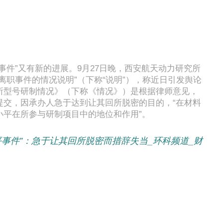
事件”又有新的进展。9月27日晚，西安航天动力研究所
离职事件的情况说明”（下称“说明”），称近日引发舆论
所型号研制情况》（下称《情况》）是根据律师意见，
提交，因承办人急于达到让其回所脱密的目的，“在材料
小平在所参与研制项目中的地位和作用”。
小平事件”：急于让其回所脱密而措辞失当_环科频道_财