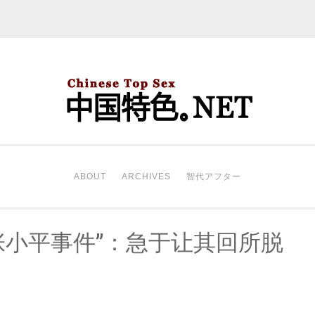
中国特色。NET
开始。
ABOUT
ARCHIVES
智代アフター
“张小平事件”：急于让其回所脱