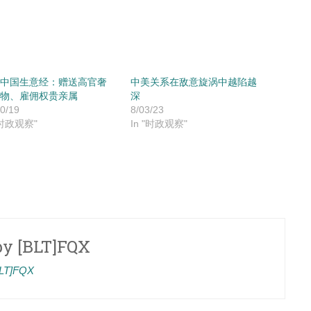
中国生意经：赠送高官奢
中美关系在敌意旋涡中越陷越
物、雇佣权贵亲属
深
0/19
8/03/23
"时政观察"
In "时政观察"
by
[BLT]FQX
[BLT]FQX