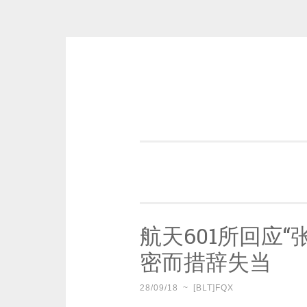
Skip
to
content
一个好的标题，是被GFW照顾的
航天601所回应
密而措辞失当
28/09/18
~
[BLT]FQX