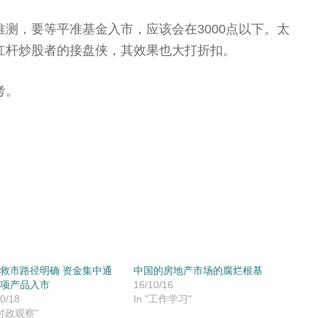
测，要等平准基金入市，应该会在3000点以下。太
杠杆炒股者的接盘侠，其效果也大打折扣。
考。
救市路径明确 资金集中通
中国的房地产市场的腐烂根基
项产品入市
16/10/16
0/18
In "工作学习"
"时政观察"