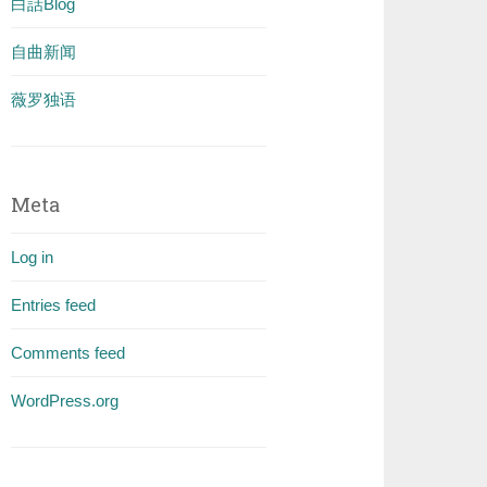
白話Blog
自曲新闻
薇罗独语
Meta
Log in
Entries feed
Comments feed
WordPress.org