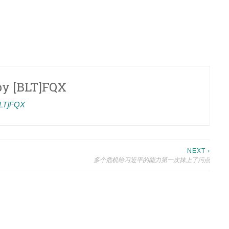
by
[BLT]FQX
[BLT]FQX
NEXT ›
多个危机给习近平的能力第一次抹上了污点