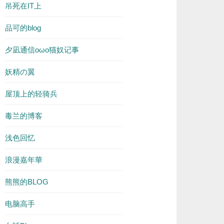
吊死在IT上
品可的blog
夕凪通信oωo猫奴记事
妖精の翼
屋顶上的轻骑兵
毒兰的博客
浅色回忆
浪漫嘉年華
熊熊的BLOG
电脑高手