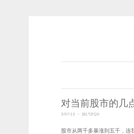
Skip
to
content
一个好的标题，是被GFW照顾的
对当前股市的几
3/07/15
~
[BLT]FQX
股市从两千多暴涨到五千，连我