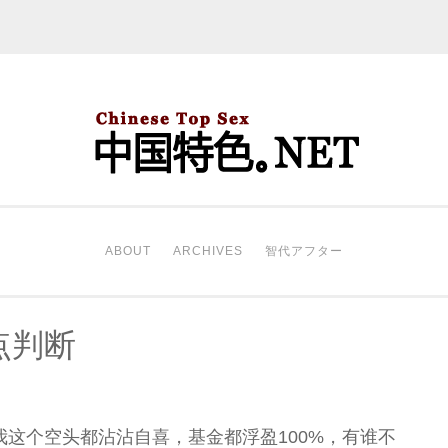
中国特色。NET
开始。
ABOUT
ARCHIVES
智代アフター
点判断
这个空头都沾沾自喜，基金都浮盈100%，有谁不