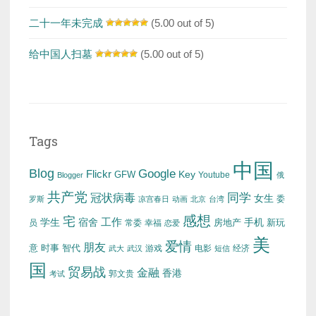
二十一年未完成
(5.00 out of 5)
给中国人扫墓
(5.00 out of 5)
Tags
中国
Blog
Google
Flickr
Key
GFW
Youtube
Blogger
俄
共产党
冠状病毒
同学
女生
委
罗斯
凉宫春日
动画
北京
台湾
感想
宅
工作
学生
宿舍
房地产
手机
新玩
员
常委
幸福
恋爱
美
爱情
朋友
意
时事
智代
游戏
电影
经济
武大
武汉
短信
国
贸易战
金融
香港
考试
郭文贵