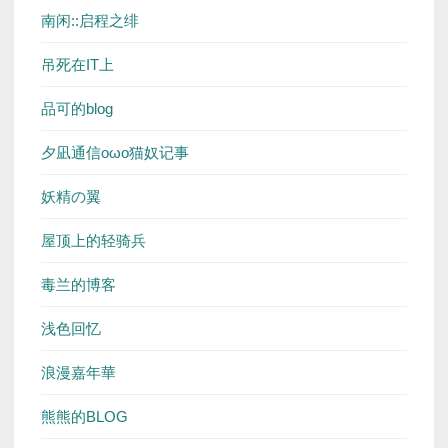
南闲::启程之绯
吊死在IT上
品可的blog
夕凪通信oωo猫奴记事
妖精の翼
屋顶上的轻骑兵
毒兰的博客
浅色回忆
浪漫嘉年華
熊熊的BLOG