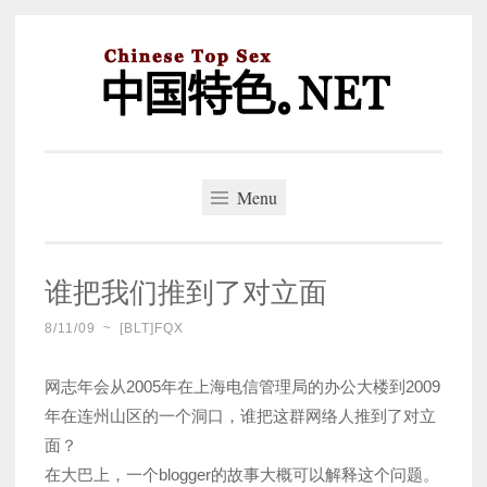
Skip
to
content
中国特色。NET
一个好的标题，是被GFW照顾的开始。
Menu
谁把我们推到了对立面
8/11/09
~
[BLT]FQX
网志年会从2005年在上海电信管理局的办公大楼到2009
年在连州山区的一个洞口，谁把这群网络人推到了对立
面？
在大巴上，一个blogger的故事大概可以解释这个问题。