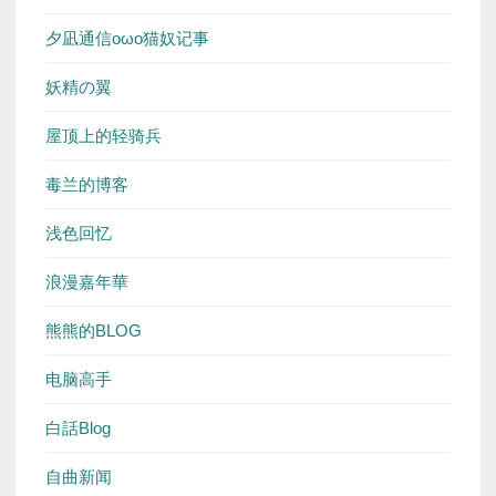
夕凪通信oωo猫奴记事
妖精の翼
屋顶上的轻骑兵
毒兰的博客
浅色回忆
浪漫嘉年華
熊熊的BLOG
电脑高手
白話Blog
自曲新闻