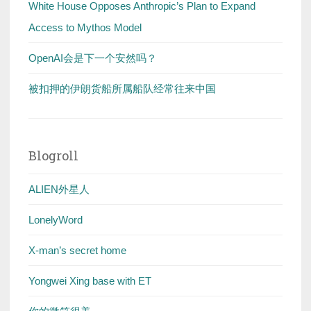
White House Opposes Anthropic’s Plan to Expand
Access to Mythos Model
OpenAI会是下一个安然吗？
被扣押的伊朗货船所属船队经常往来中国
Blogroll
ALIEN外星人
LonelyWord
X-man’s secret home
Yongwei Xing base with ET