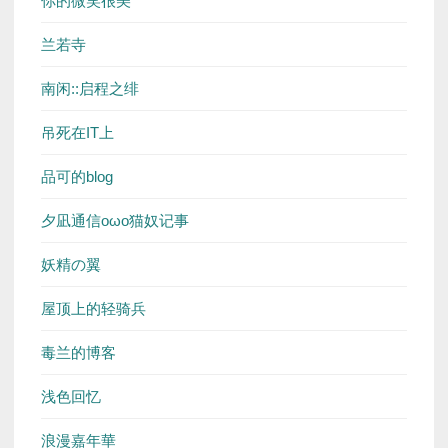
你的微笑很美
兰若寺
南闲::启程之绯
吊死在IT上
品可的blog
夕凪通信oωo猫奴记事
妖精の翼
屋顶上的轻骑兵
毒兰的博客
浅色回忆
浪漫嘉年華