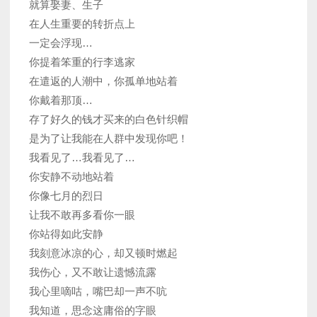
就算娶妻、生子
在人生重要的转折点上
一定会浮现…
你提着笨重的行李逃家
在遣返的人潮中，你孤单地站着
你戴着那顶…
存了好久的钱才买来的白色针织帽
是为了让我能在人群中发现你吧！
我看见了…我看见了…
你安静不动地站着
你像七月的烈日
让我不敢再多看你一眼
你站得如此安静
我刻意冰凉的心，却又顿时燃起
我伤心，又不敢让遗憾流露
我心里嘀咕，嘴巴却一声不吭
我知道，思念这庸俗的字眼