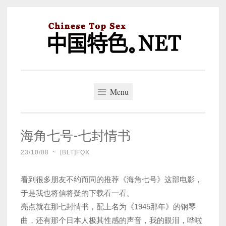
Skip
to
content
中国特色。NET
一个好的标题，是被GFW照顾的开始。
Menu
海角七号-七封情书
23/10/08
~
[BLT]FQX
看到很多朋友不约而同的推荐《海角七号》这部电影，
于是我也将信将疑的下载看一看。
亮点就在那七封情书，配上名为《1945那年》的钢琴
曲，还有那个日本人极其性感的声音，我的眼泪，哗啦