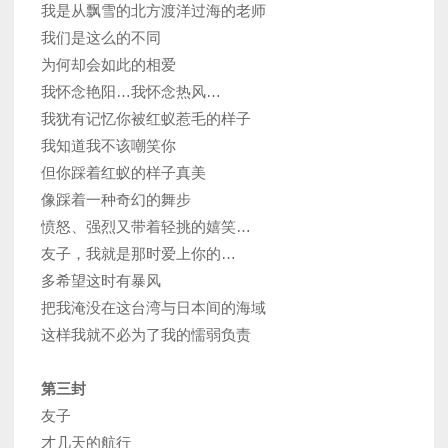
我是从飘雪的北方渡洋过海的老师
我们是这么的不同
为何却会如此的相爱
我怀念艳阳…我怀念热风…
我犹有记忆你被红蚁惹毛的样子
我知道我不该嘲笑你
但你踩着红蚁的样子真美
像踩着一种奇幻的舞步
愤怒、强烈又带着轻挑的嬉笑…
友子，我就是那时爱上你的…
多希望这时有暴风
把我淹没在这台湾与日本间的海域
这样我就不必为了我的懦弱负责
第三封
友子
才几天的航行