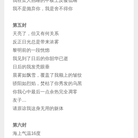
我在众人熟睡的甲板上反覆低喃
我不是抛弃你，我是舍不得你
第五封
天亮了，但又有何关系
反正日光总是带来浓雾
黎明前的一段恍惚
我见到了日后的你韶华已逝
日后的我发秃眼垂
晨雾如飘雪，覆盖了我额上的皱纹
骄阳如烈焰，焚枯了你秀发的乌黑
你我心中最后一点余热完全凋零
友子…
请原谅我这身无用的躯体
第六封
海上气温16度