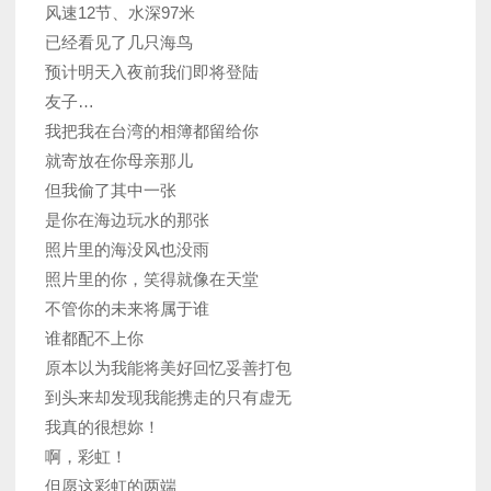
风速12节、水深97米
已经看见了几只海鸟
预计明天入夜前我们即将登陆
友子…
我把我在台湾的相簿都留给你
就寄放在你母亲那儿
但我偷了其中一张
是你在海边玩水的那张
照片里的海没风也没雨
照片里的你，笑得就像在天堂
不管你的未来将属于谁
谁都配不上你
原本以为我能将美好回忆妥善打包
到头来却发现我能携走的只有虚无
我真的很想妳！
啊，彩虹！
但愿这彩虹的两端