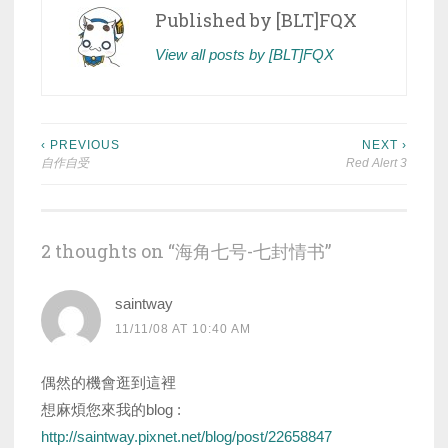
Published by
[BLT]FQX
View all posts by [BLT]FQX
Post
‹ PREVIOUS
NEXT ›
自作自受
Red Alert 3
navigation
2 thoughts on “
海角七号-七封情书
”
saintway
11/11/08 AT 10:40 AM
偶然的機會逛到這裡
想麻煩您來我的blog :
http://saintway.pixnet.net/blog/post/22658847