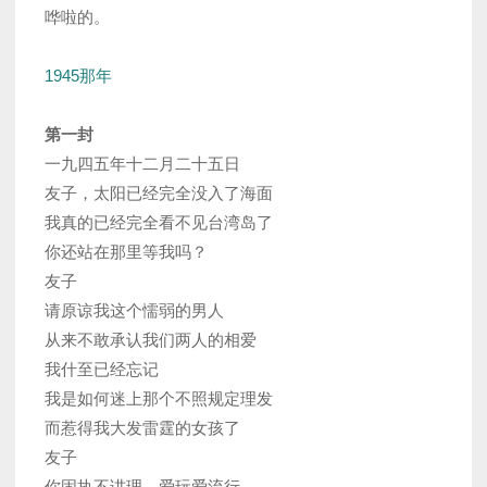
哗啦的。
(其实没有哭啦)
1945那年
第一封
一九四五年十二月二十五日
友子，太阳已经完全没入了海面
我真的已经完全看不见台湾岛了
你还站在那里等我吗？
友子
请原谅我这个懦弱的男人
从来不敢承认我们两人的相爱
我什至已经忘记
我是如何迷上那个不照规定理发
而惹得我大发雷霆的女孩了
友子
你固执不讲理、爱玩爱流行