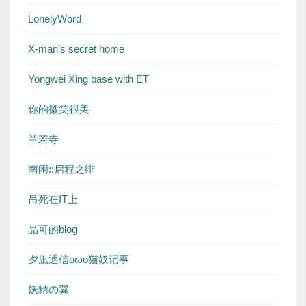
LonelyWord
X-man’s secret home
Yongwei Xing base with ET
你的微笑很美
兰若寺
南闲::启程之绯
吊死在IT上
品可的blog
夕凪通信oωo猫奴记事
妖精の翼