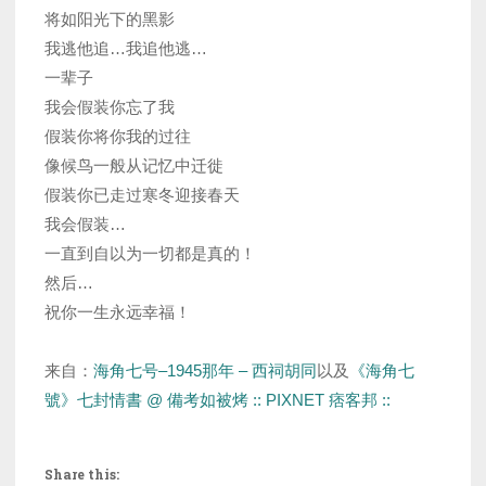
将如阳光下的黑影
我逃他追…我追他逃…
一辈子
我会假装你忘了我
假装你将你我的过往
像候鸟一般从记忆中迁徙
假装你已走过寒冬迎接春天
我会假装…
一直到自以为一切都是真的！
然后…
祝你一生永远幸福！
来自：
海角七号–1945那年 – 西祠胡同
以及
《海角七
號》七封情書 @ 備考如被烤 :: PIXNET 痞客邦 ::
Share this: