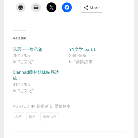
More
Related
呓语——智代篇
YY文学.part.1
25/12/05
28/04/05
In "宅文化"
In "爱情故事"
Clannad藤林姐妹结局达
成！
31/12/05
In "宅文化"
POSTED IN
影视评论
,
爱情故事
台湾
日本
海角七号