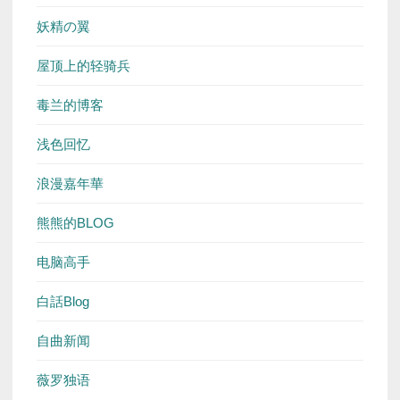
妖精の翼
屋顶上的轻骑兵
毒兰的博客
浅色回忆
浪漫嘉年華
熊熊的BLOG
电脑高手
白話Blog
自曲新闻
薇罗独语