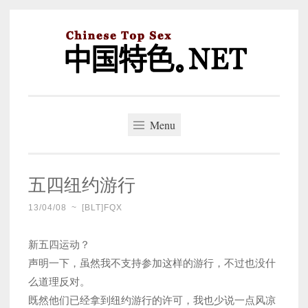
Skip
to
content
中国特色。NET
一个好的标题，是被GFW照顾的开始。
Menu
五四纽约游行
13/04/08
~
[BLT]FQX
新五四运动？
声明一下，虽然我不支持参加这样的游行，不过也没什
么道理反对。
既然他们已经拿到纽约游行的许可，我也少说一点风凉