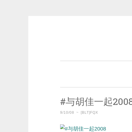
Skip
to
content
一个好的标题，是被GFW照顾的
#与胡佳一起200
9/10/08
~
[BLT]FQX