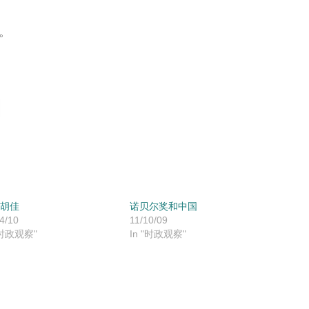
。
胡佳
诺贝尔奖和中国
4/10
11/10/09
"时政观察"
In "时政观察"