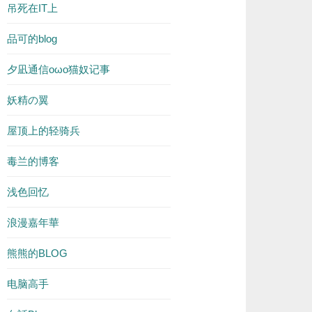
吊死在IT上
品可的blog
夕凪通信oωo猫奴记事
妖精の翼
屋顶上的轻骑兵
毒兰的博客
浅色回忆
浪漫嘉年華
熊熊的BLOG
电脑高手