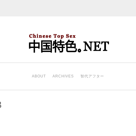
中国特色。NET
开始。
ABOUT
ARCHIVES
智代アフター
8