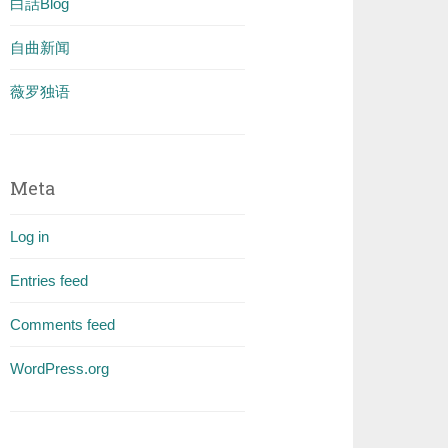
白話Blog
自曲新闻
薇罗独语
Meta
Log in
Entries feed
Comments feed
WordPress.org