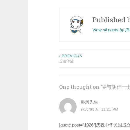
Published 
View all posts by 
Post
‹ PREVIOUS
金融诈骗
navigation
One thought on “
#与胡佳一起
卧凤先生
9/10/08 AT 11:21 PM
[quote post=”1026″]庆祝中华民国成立