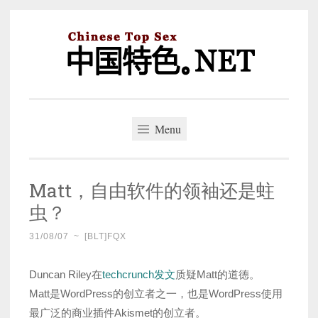
Skip
to
content
中国特色。NET
一个好的标题，是被GFW照顾的开始。
Menu
Matt，自由软件的领袖还是蛀
虫？
31/08/07
~
[BLT]FQX
Duncan Riley在
techcrunch发文
质疑Matt的道德。
Matt是WordPress的创立者之一，也是WordPress使用
最广泛的商业插件Akismet的创立者。