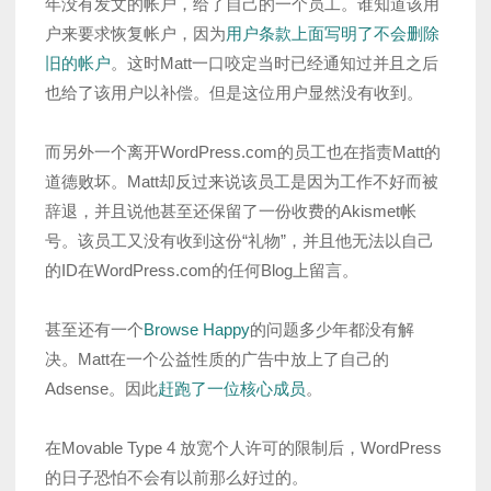
年没有发文的帐户，给了自己的一个员工。谁知道该用
户来要求恢复帐户，因为
用户条款上面写明了不会删除
旧的帐户
。这时Matt一口咬定当时已经通知过并且之后
也给了该用户以补偿。但是这位用户显然没有收到。
而另外一个离开WordPress.com的员工也在指责Matt的
道德败坏。Matt却反过来说该员工是因为工作不好而被
辞退，并且说他甚至还保留了一份收费的Akismet帐
号。该员工又没有收到这份“礼物”，并且他无法以自己
的ID在WordPress.com的任何Blog上留言。
甚至还有一个
Browse Happy
的问题多少年都没有解
决。Matt在一个公益性质的广告中放上了自己的
Adsense。因此
赶跑了一位核心成员
。
在Movable Type 4 放宽个人许可的限制后，WordPress
的日子恐怕不会有以前那么好过的。