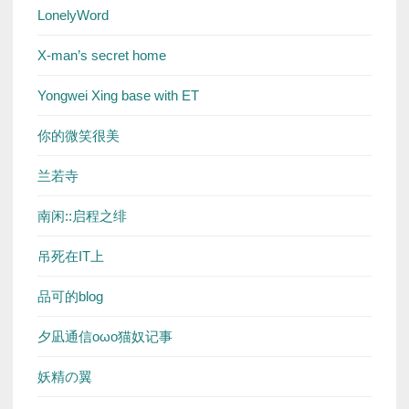
LonelyWord
X-man’s secret home
Yongwei Xing base with ET
你的微笑很美
兰若寺
南闲::启程之绯
吊死在IT上
品可的blog
夕凪通信oωo猫奴记事
妖精の翼