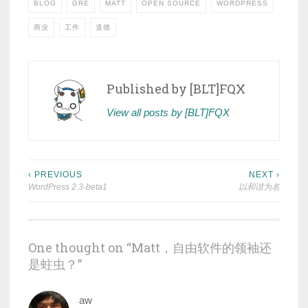
BLOG
GRE
MATT
OPEN SOURCE
WORDPRESS
商业
工作
道德
Published by
[BLT]FQX
View all posts by [BLT]FQX
Post
‹ PREVIOUS
NEXT ›
WordPress 2.3-beta1
以和谐为名
navigation
One thought on “
Matt，自由软件的领袖还
是蛀虫？
”
aw