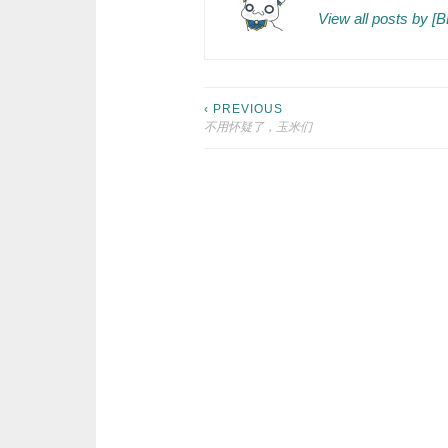
View all posts by 
Post
‹ PREVIOUS
不用怀疑了，玉米们
navigation