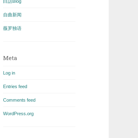
白話Blog
自曲新闻
薇罗独语
Meta
Log in
Entries feed
Comments feed
WordPress.org