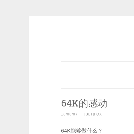
Skip
to
content
一个好的标题，是被GFW照顾的
64K的感动
16/08/07
~
[BLT]FQX
64K能够做什么？