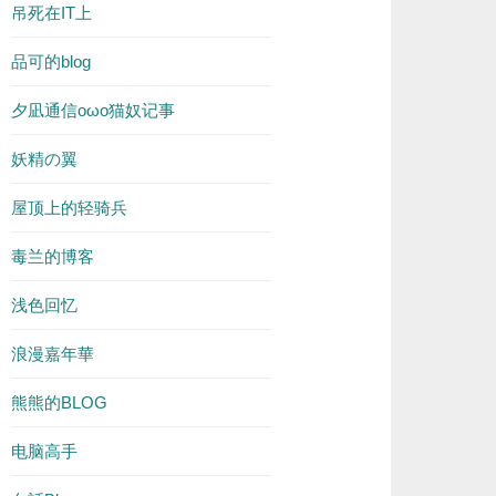
吊死在IT上
品可的blog
夕凪通信oωo猫奴记事
妖精の翼
屋顶上的轻骑兵
毒兰的博客
浅色回忆
浪漫嘉年華
熊熊的BLOG
电脑高手