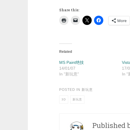
Share this:
More
Related
MS Paint绝技
Vis
14/01/07
17/0
In "新玩意"
In 
POSTED IN
新玩意
3D
新玩意
Published 