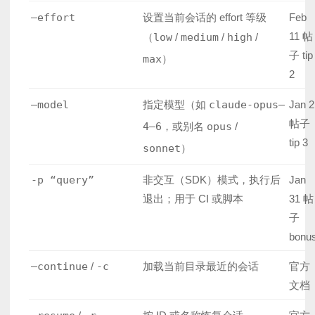
–effort
设置当前会话的 effort 等级
Feb
11 帖
（
low
/
medium
/
high
/
子 tip
max
）
2
–model
指定模型（如
claude-opus–
Jan 2
帖子
4–6
，或别名
opus
/
tip 3
sonnet
）
-p “query”
非交互（SDK）模式，执行后
Jan
退出；用于 CI 或脚本
31 帖
子
bonu
–continue
/
-c
加载当前目录最近的会话
官方
文档