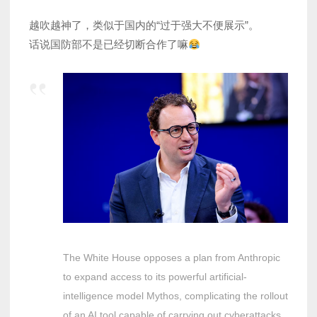
越吹越神了，类似于国内的“过于强大不便展示”。
话说国防部不是已经切断合作了嘛
The White House opposes a plan from Anthropic
to expand access to its powerful artificial-
intelligence model Mythos, complicating the rollout
of an AI tool capable of carrying out cyberattacks