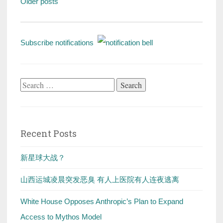
Posts
Older posts
navigation
Subscribe notifications
Search
for:
Recent Posts
新星球大战？
山西运城凌晨突发恶臭 有人上医院有人连夜逃离
White House Opposes Anthropic’s Plan to Expand
Access to Mythos Model