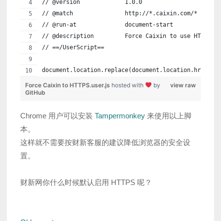
// @version             1.0.0
// @match               http://*.caixin.com/*
// @run-at              document-start
// @description         Force Caixin to use HTTPS.
// ==/UserScript==
document.location.replace(document.location.href.re
Force Caixin to HTTPS.user.js
hosted with
by
view raw
GitHub
Chrome 用户可以安装
Tampermonkey
来使用以上脚
本。
这样就不需要按财新客服的建议降低浏览器的安全设
置。
财新网你什么时候默认启用 HTTPS 呢？