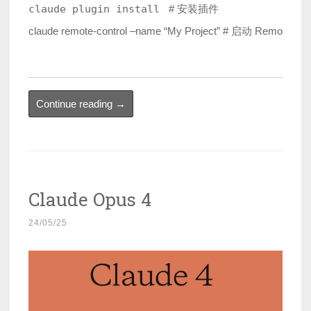
claude plugin install 
 # 安装插件

“Claude
Continue reading
→
Code
启
动
参
Claude Opus 4
数
与
24/05/25
环
境
变
量”