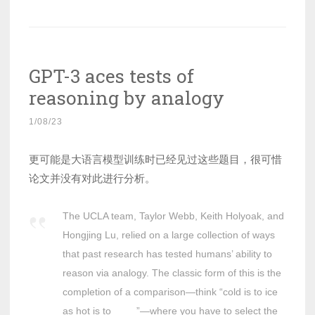
GPT-3 aces tests of
reasoning by analogy
1/08/23
更可能是大语言模型训练时已经见过这些题目，很可惜
论文并没有对此进行分析。
The UCLA team, Taylor Webb, Keith Holyoak, and
Hongjing Lu, relied on a large collection of ways
that past research has tested humans’ ability to
reason via analogy. The classic form of this is the
completion of a comparison—think “cold is to ice
as hot is to ____”—where you have to select the