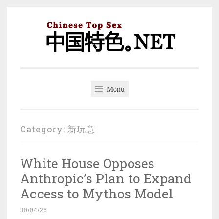
Skip
to
content
中国特色。NET
一个好的标题，是被GFW照顾的开始。
Menu
Category:
新玩意
White House Opposes
Anthropic’s Plan to Expand
Access to Mythos Model
30/04/26