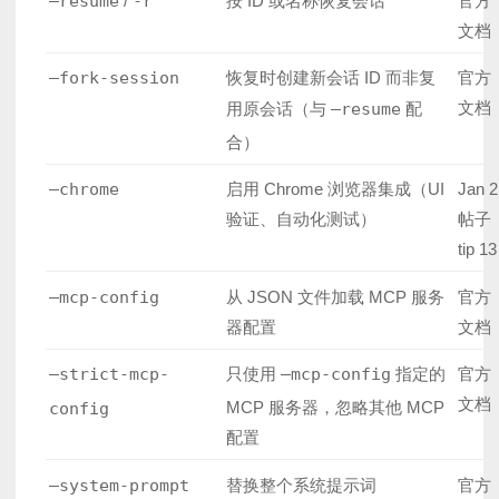
–resume
/
-r
按 ID 或名称恢复会话
官方
文档
–fork-session
恢复时创建新会话 ID 而非复
官方
文档
用原会话（与
–resume
配
合）
–chrome
启用 Chrome 浏览器集成（UI
Jan 2
验证、自动化测试）
帖子
tip 13
–mcp-config
从 JSON 文件加载 MCP 服务
官方
器配置
文档
–strict-mcp-
只使用
–mcp-config
指定的
官方
文档
MCP 服务器，忽略其他 MCP
config
配置
–system-prompt
替换整个系统提示词
官方