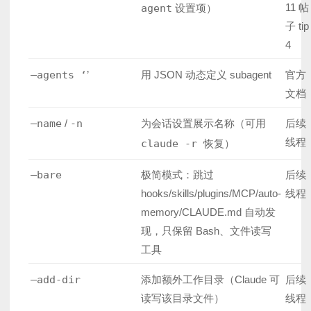
11 帖
agent
设置项）
子 tip
4
–agents ‘
’
用 JSON 动态定义 subagent
官方
文档
–name
/
-n
为会话设置展示名称（可用
后续
线程
claude -r
恢复）
–bare
极简模式：跳过
后续
hooks/skills/plugins/MCP/auto-
线程
memory/CLAUDE.md 自动发
现，只保留 Bash、文件读写
工具
–add-dir
添加额外工作目录（Claude 可
后续
读写该目录文件）
线程