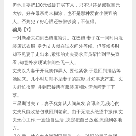
但他非要把100元钱破开买下来，只不过还是那张百元
大钞。好在母亲尚未糊涂，也不是那种爱贪小便宜的
人。否则犯了好心眼还被假钞骗，不值得。
骗局【7】
一对新婚夫妇到巴黎度蜜月。在巴黎,妻子在一间时尚服
装店试衣服 ,身为丈夫就在试衣间外等候。但等候多时
却不见妻子走出来 ,紧张的丈夫要求店员帮忙到里头查
看 ,却意外发现试衣间空无一人。
丈夫以为妻子开玩笑作弄人 ,要他紧张.于是回到酒店等
她回来。几小时后却不见妻子的踪影,才知事态严重。丈
夫赶忙报警 ,并到巴黎所有服装店和医院询问妻子下
落。
三星期过去了，妻子犹如从人间蒸发,音讯全无,伤心的
丈夫只能收拾包袱回到老家。由于无法从绝望中振作,丈
夫无心工作,一直独自生活 ,决定把自己放逐,流浪到各地
方。