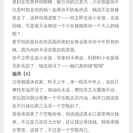
老妇女负责和你瞎聊，吸引你的注意力，小女孩趁你不
注意时抢走你的钱！如果你不防备的话，钱说不定就被
抢走了，这样你就进套了——你立即去追小女孩，去追
回钱，可是谁又会相信一个小女孩能抢你一个大人的钱
呢？
更可怕的是站在你后面的老妇女将会取光你卡中所有的
钱，因为你的卡还在取款机里面。
你不立即去追小女孩，等拿到卡再追，到那时小女孩就
无影无踪了，钱也就没了——她们真的很“聪明”
骗局【6】
父母都退休在家。昨天上午，来一陌生中年人，说自己
摩托车油开没了，加油站太远，摩托车又太重推不动，
所以想问我父母要一个可乐瓶去买汽油，刚开口就说实
在不行就出两三元买一个空瓶好了。
我母亲就拿了个空瓶给他，别说他还真从口袋里掏出钱
来，不过是几张百元大钞，还让我父母找钱。我母亲顿
生警觉，说算了，不过是一个空瓶而已。