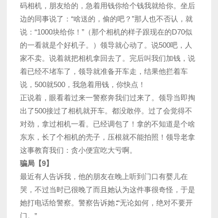
码相机，朋友给的，急着用钱你给个钱我就给你。坐后
边的同事说了：“啥送的，偷的吧？”那人也不否认，就
说：“1000块给你！”（那个相机的样子跟现在的D70似
的一看就是个好机子。）领导就心动了。说500吧，人
家不卖。说着就把相机拿回去了。完后叫我们加钱，说
着已经不堵车了，领导就准备开车走，结果他拦着车
说，500就500，我急着用钱，你快点！
正说着，眼看着过来一警察奔我们过来了。领导当即掏
出了500接过了相机就开车。都没敢停。过了会觉得不
对劲，拿过相机一看。已经调包了！拿的不知道是个啥
东东，长了个相机的壳子，压根就不能拍照！领导老拿
这事教育我们：贪小便宜吃大亏啊。
骗局【9】
最近有人告诉我，他的朋友在晚上听到门口有婴儿在
哭，不过当时已很晚了而且她认为这件事很奇怪，于是
她打电话给警察。警察告诉她∶“无论如何，绝对不要开
门。”