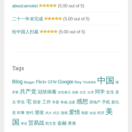
about:amoiist
(5.00 out of 5)
二十一年未完成
(5.00 out of 5)
给中国人扫墓
(5.00 out of 5)
Tags
中国
Blog
Google
Flickr
Key
GFW
Youtube
Blogger
俄
共产党
冠状病毒
同学
女生
委
罗斯
凉宫春日
动画
北京
台湾
感想
宅
工作
学生
宿舍
房地产
手机
新玩
员
常委
幸福
恋爱
美
爱情
朋友
意
时事
智代
游戏
电影
经济
武大
武汉
短信
国
贸易战
金融
香港
考试
郭文贵