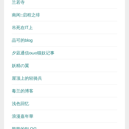
兰若寺
南闲::启程之绯
吊死在IT上
品可的blog
夕凪通信oωo猫奴记事
妖精の翼
屋顶上的轻骑兵
毒兰的博客
浅色回忆
浪漫嘉年華
熊熊的BLOG