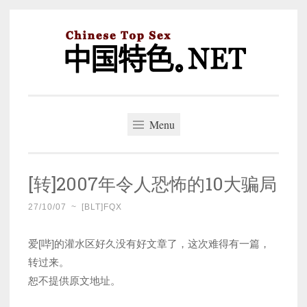
Skip
to
content
中国特色。NET
一个好的标题，是被GFW照顾的开始。
Menu
[转]2007年令人恐怖的10大骗局
27/10/07
~
[BLT]FQX
爱[哔]的灌水区好久没有好文章了，这次难得有一篇，
转过来。
恕不提供原文地址。