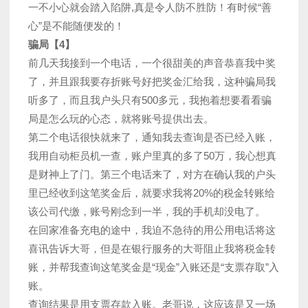
一不小心就会踏入陷阱,真是令人防不胜防！有时候“善
心”是不能随便发的！
骗局【4】
前几天我接到一个电话，一个很甜美的声音恭喜我中奖
了，并且跟我要存折账号好把奖金汇给我，这种骗局我
听多了，而且我户头只有500多元，我抱着想要看看骗
局是怎么玩的心态，就将账号提供出去。
第二个电话很快就来了，通知我去查询是否已经入账，
我用自动柜员机一查，账户里真的多了50万，我心想真
是财神上了门。第三个电话来了，对方在确认我的户头
里已经收到这笔奖金后，就要求我将20%的税金转账给
该公司代缴，账号刚念到一半，我的手机却没电了。
在回家准备充电的途中，我迫不急待的用公用电话将这
喜讯告诉大哥，但是在银行服务的大哥阻止我将税金转
账，并帮我查询这笔奖金是“现金”入账还是“支票存取”入
账。
查询结果是用支票存款入账。老哥说，这应该是又一场