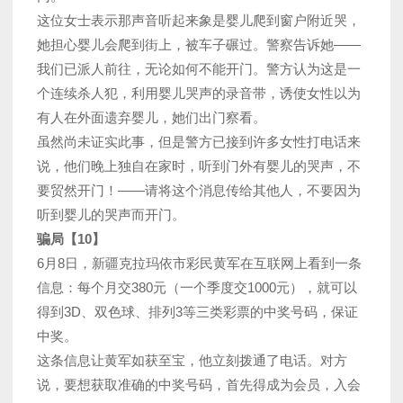
这位女士表示那声音听起来象是婴儿爬到窗户附近哭，
她担心婴儿会爬到街上，被车子碾过。警察告诉她——
我们已派人前往，无论如何不能开门。警方认为这是一
个连续杀人犯，利用婴儿哭声的录音带，诱使女性以为
有人在外面遗弃婴儿，她们出门察看。
虽然尚未证实此事，但是警方已接到许多女性打电话来
说，他们晚上独自在家时，听到门外有婴儿的哭声，不
要贸然开门！——请将这个消息传给其他人，不要因为
听到婴儿的哭声而开门。
骗局【10】
6月8日，新疆克拉玛依市彩民黄军在互联网上看到一条
信息：每个月交380元（一个季度交1000元），就可以
得到3D、双色球、排列3等三类彩票的中奖号码，保证
中奖。
这条信息让黄军如获至宝，他立刻拨通了电话。对方
说，要想获取准确的中奖号码，首先得成为会员，入会