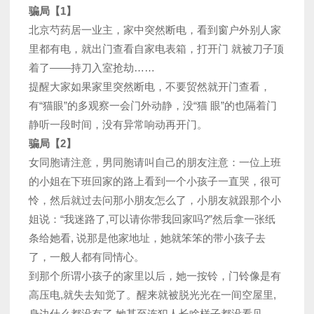
骗局【1】
北京芍药居一业主，家中突然断电，看到窗户外别人家
里都有电，就出门查看自家电表箱，打开门 就被刀子顶
着了——持刀入室抢劫……
提醒大家如果家里突然断电，不要贸然就开门查看，
有“猫眼”的多观察一会门外动静，没“猫 眼”的也隔着门
静听一段时间，没有异常响动再开门。
骗局【2】
女同胞请注意，男同胞请叫自己的朋友注意：一位上班
的小姐在下班回家的路上看到一个小孩子一直哭，很可
怜，然后就过去问那小朋友怎么了，小朋友就跟那个小
姐说：“我迷路了,可以请你带我回家吗?”然后拿一张纸
条给她看, 说那是他家地址，她就笨笨的带小孩子去
了，一般人都有同情心。
到那个所谓小孩子的家里以后，她一按铃，门铃像是有
高压电,就失去知觉了。醒来就被脱光光在一间空屋里,
身边什么都没有了,她甚至连犯人长啥样子都没看见。