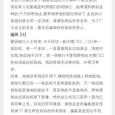
现在坏人犯案都是利用我们的同情心，如果遇到类似这
种的,千万别带他去,要带就带他到派出所好了,走丢的小
孩放到派出所一定没错，请通知身边所有女性，为了广
大女士的安全，看完后麻烦给转发给所有人。
骗局【3】
建设银行人士转述: 今天经过一栋大楼门口，门口有一
提款机。有一个老伯，一直看着我走过他身边，突然叫
住我,他说他不识字，拿一张银行卡要我帮他在大楼门口
的自动提款机取钱。我回答我无法帮你取，叫警卫帮
你。
结果，他就回答我说不用了,继续找其他路人帮他取钱。
朋友们要记住——取款机可是有摄影机的。万一他说我
抢劫或是偷他的提款卡，甚至他的卡是偷来的，帮他领
钱会在提款机留下影像，绝对会让你百口莫辩！因为已
有同事上当，目前仍官司缠身。显然这是诈骗集团在找
替身了! 请立即告知你的所有朋友，骗案真是层出不穷,