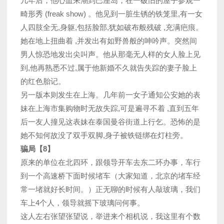
几年后，他心血来潮到巴厘岛，在一破旧的屋子参观一
畸形秀 (freak show) 。他见到一脏生锈的铁笼里,有一女
人四肢全无,身躯,包括脸部,犹如破布般残破 ,充满疤痕。
她在地上扭曲着 ,并发出有如野兽般的呻吟声。突然间
男人惊恐地发出尖叫声。他从那毫无人样的女人脸上见
到,他再熟悉不过,属于他新婚不久就告失踪的妻子脸上
的红色胎记。
另一版本则发生在上海。几年前一女子通知公安她的表
妹在上海市集购物时无故失踪,可是遍寻不着 ,直到五年
后一友人撞见这表妹在泰国曼谷街道上行乞。恐怖的是
她不知何故没了双手双脚,身子被铁链绑在灯柱旁。
骗局【8】
原来的单位在北四环，跟领导开车去东二环办事，车行
到一个高速桥下面时候堵车（大家知道，北京的堵车经
常一堵就好长时间。）正无聊的时候有人敲玻璃，我们
车上4个人，领导就摇下玻璃问何事。
这人左右张望张望说，举进来个相机说，我这里有个数