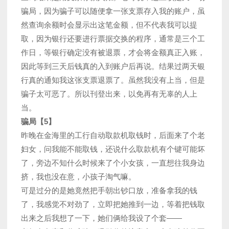
骗局，因为骗子可以随便拿一张支票存入我的账户，虽
然查询余额时会显示出这笔金额，但不代表我可以提
取，因为银行还要进行票据交换的程序，通常是三个工
作日，等银行确定没有被退票，才会将金额真正入账，
因此等到三天后钱真的入到账户后再说。结果过两天银
行真的通知我这张支票退票了。虽然我没有上当，但是
骗子太可恶了。所以刊登出来，以免再有无辜的人上
当。
骗局【5】
昨晚在金海里的工行自动取款机取钱时，后面来了个老
妇女，问我能不能取钱，还说什么取款机有个键可能坏
了，旁边不知什么时候来了个小女孩，一直想往我身边
挤，我也没在意，小孩子淘气嘛。
可是过分的是她竟然把手朝出钞口放，准备拿我的钱
了，我感觉不对劲了，立即把她推到一边，等着把钱取
出来之后我想了一下，她们俩给我设了个套——